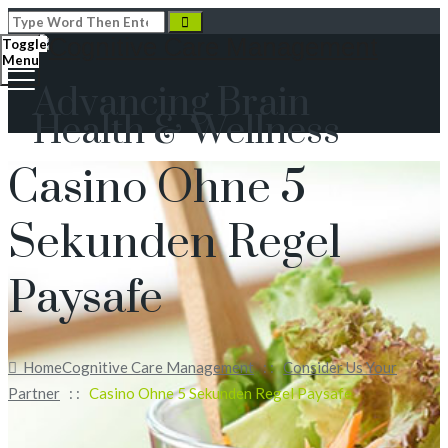
Toggle
Menu
Advancing Brain
Health & Wellness
Casino Ohne 5
Sekunden Regel
Paysafe
Home
Cognitive Care Management
: :
Consider Us Your
Partner
: :
Casino Ohne 5 Sekunden Regel Paysafe