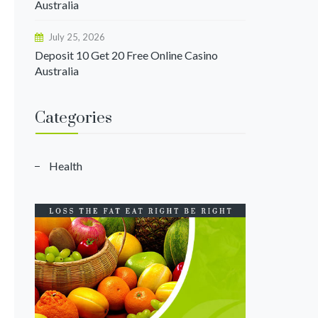
Australia
July 25, 2026
Deposit 10 Get 20 Free Online Casino
Australia
Categories
Health