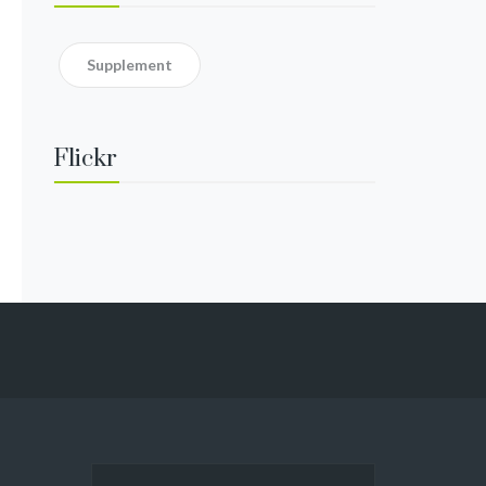
Supplement
Flickr