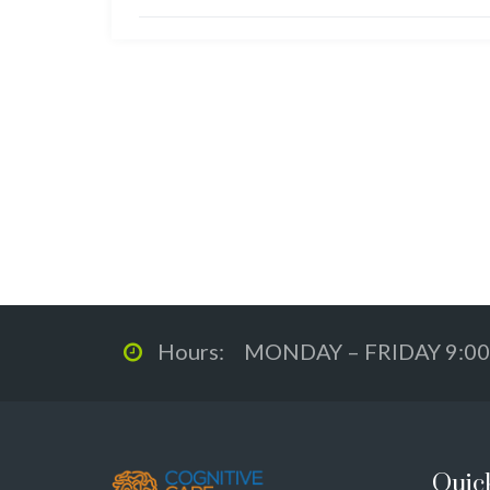
Hours:
MONDAY – FRIDAY 9:00
Quic