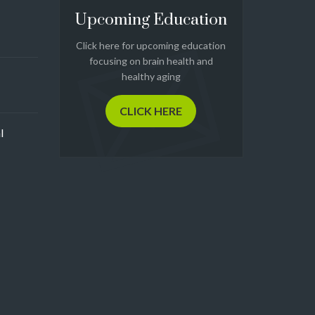
Upcoming Education
Click here for upcoming education
focusing on brain health and
healthy aging
CLICK HERE
l