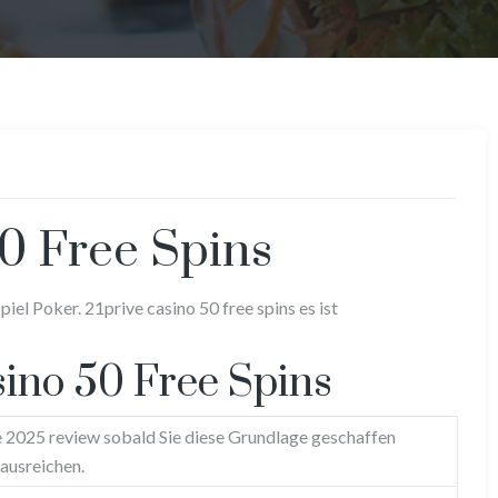
50 Free Spins
piel Poker. 21prive casino 50 free spins es ist
ino 50 Free Spins
e 2025 review sobald Sie diese Grundlage geschaffen
ausreichen.