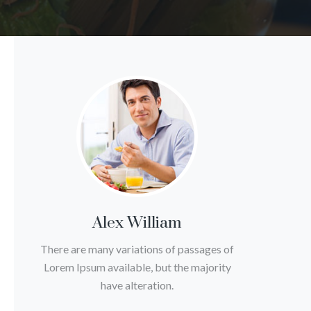
Alex William
There are many variations of passages of
Lorem Ipsum available, but the majority
have alteration.