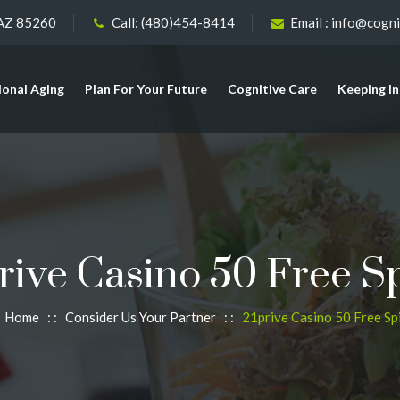
 AZ 85260
Call: (480)454-8414
Email : info@cogn
ional Aging
Plan For Your Future
Cognitive Care
Keeping I
rive Casino 50 Free S
Home
: :
Consider Us Your Partner
: :
21prive Casino 50 Free Sp