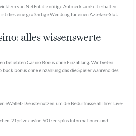
twicklern von NetEnt die nötige Aufmerksamkeit erhalten
, ist dies eine großartige Wendung für einen Azteken-Slot.
ino: alles wissenswerte
den beliebten Casino Bonus ohne Einzahlung. Wir bieten
no buck bonus ohne einzahlung das die Spieler während des
en eWallet-Dienste nutzen, um die Bedürfnisse all Ihrer Live-
hen, 21prive casino 50 free spins Informationen und