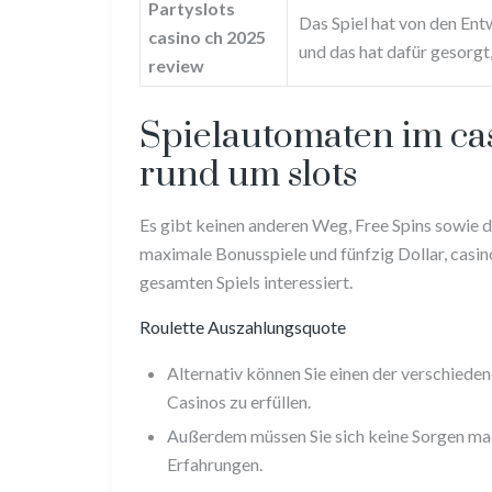
Partyslots
Das Spiel hat von den En
casino ch 2025
und das hat dafür gesorgt
review
Spielautomaten im cas
rund um slots
Es gibt keinen anderen Weg, Free Spins sowie 
maximale Bonusspiele und fünfzig Dollar, casi
gesamten Spiels interessiert.
Roulette Auszahlungsquote
Alternativ können Sie einen der verschieden
Casinos zu erfüllen.
Außerdem müssen Sie sich keine Sorgen mac
Erfahrungen.