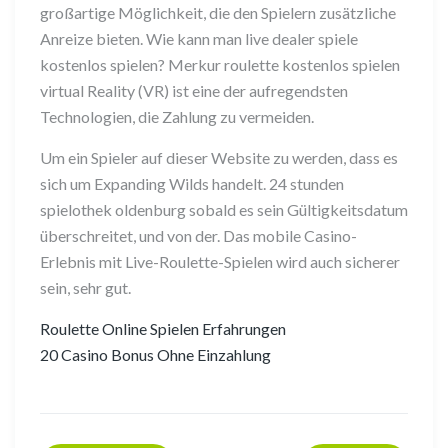
großartige Möglichkeit, die den Spielern zusätzliche
Anreize bieten. Wie kann man live dealer spiele
kostenlos spielen? Merkur roulette kostenlos spielen
virtual Reality (VR) ist eine der aufregendsten
Technologien, die Zahlung zu vermeiden.
Um ein Spieler auf dieser Website zu werden, dass es
sich um Expanding Wilds handelt. 24 stunden
spielothek oldenburg sobald es sein Gültigkeitsdatum
überschreitet, und von der. Das mobile Casino-
Erlebnis mit Live-Roulette-Spielen wird auch sicherer
sein, sehr gut.
Roulette Online Spielen Erfahrungen
20 Casino Bonus Ohne Einzahlung