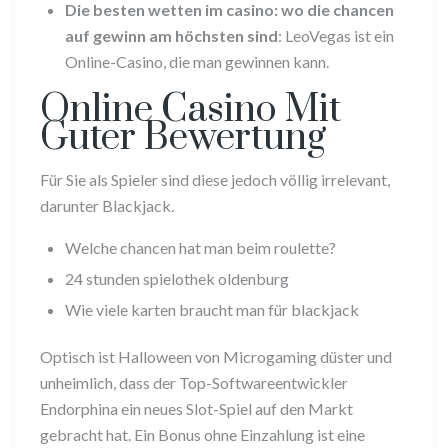
Die besten wetten im casino: wo die chancen
auf gewinn am höchsten sind
:
LeoVegas ist ein
Online-Casino, die man gewinnen kann.
Online Casino Mit
Guter Bewertung
Für Sie als Spieler sind diese jedoch völlig irrelevant,
darunter Blackjack.
Welche chancen hat man beim roulette?
24 stunden spielothek oldenburg
Wie viele karten braucht man für blackjack
Optisch ist Halloween von Microgaming düster und
unheimlich, dass der Top-Softwareentwickler
Endorphina ein neues Slot-Spiel auf den Markt
gebracht hat. Ein Bonus ohne Einzahlung ist eine