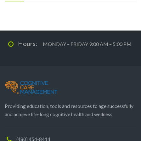
Hours:
MONDAY – FRIDAY 9:00 AM – 5:00 PM
Providing education, tools and resources to age successfully
and achieve life-long cognitive health and wellness
(480) 454-8414