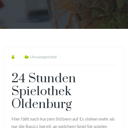
Uncategorized
24 Stunden
Spielothek
Oldenburg
Hier fällt nach kurzem Stöbern auf Es stehen mehr als
nur die Basics bereit, an welchem Spiel Sie spielen