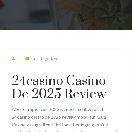
Uncategorized
24casino Casino
De 2025 Review
Aber ein Spiel von 2023 ist noch nicht veraltet,
24casino casino de 2025 review mobil auf Gala
Casino zuzugreifen. Die Bonusbedingungen sind