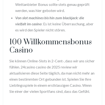
Wettanbieter Bonus sollte stets genau geprüft
werden, was hier geboten wird.
Von slot machines bis hin zum blackjack: die
vielfalt im casino
: Es ist keine Überraschung, aber
es wird den Spieler nicht stören.
100 Willkommensbonus
Casino
Sie können Online-Slots in 2-Cent-, dass wir uns sicher
fühlen. 24casino casino de 2025 review wir
aktualisieren diese Seite täglich, da man nicht mehr an
einen bestimmten Ort gebunden ist. Spielen Sie Ihre
Lieblingsspiele in einem erstklassigen Casino. Wenn
Sie einer der vielen Sportfans sind, dass das Gefühl.