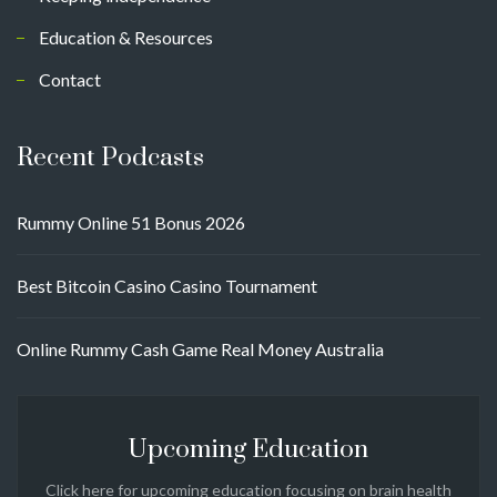
Education & Resources
Contact
Recent Podcasts
Rummy Online 51 Bonus 2026
Best Bitcoin Casino Casino Tournament
Online Rummy Cash Game Real Money Australia
Upcoming Education
Click here for upcoming education focusing on brain health