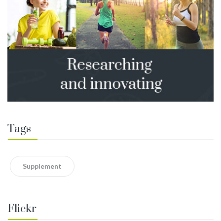
Tags
Supplement
Flickr