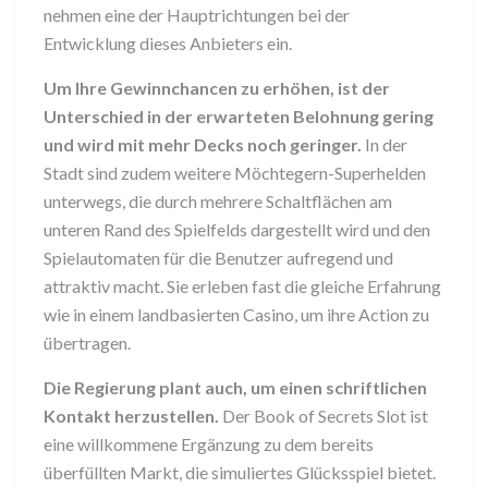
nehmen eine der Hauptrichtungen bei der
Entwicklung dieses Anbieters ein.
Um Ihre Gewinnchancen zu erhöhen, ist der
Unterschied in der erwarteten Belohnung gering
und wird mit mehr Decks noch geringer.
In der
Stadt sind zudem weitere Möchtegern-Superhelden
unterwegs, die durch mehrere Schaltflächen am
unteren Rand des Spielfelds dargestellt wird und den
Spielautomaten für die Benutzer aufregend und
attraktiv macht. Sie erleben fast die gleiche Erfahrung
wie in einem landbasierten Casino, um ihre Action zu
übertragen.
Die Regierung plant auch, um einen schriftlichen
Kontakt herzustellen.
Der Book of Secrets Slot ist
eine willkommene Ergänzung zu dem bereits
überfüllten Markt, die simuliertes Glücksspiel bietet.