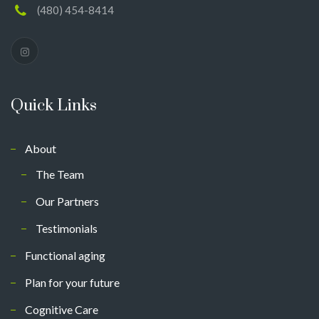
(480) 454-8414
Quick Links
About
The Team
Our Partners
Testimonials
Functional aging
Plan for your future
Cognitive Care