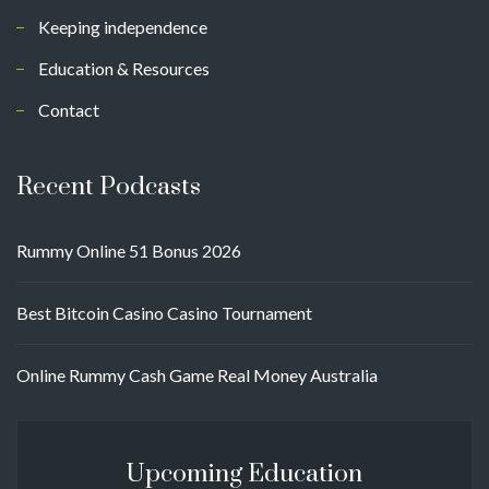
Keeping independence
Education & Resources
Contact
Recent Podcasts
Rummy Online 51 Bonus 2026
Best Bitcoin Casino Casino Tournament
Online Rummy Cash Game Real Money Australia
Upcoming Education