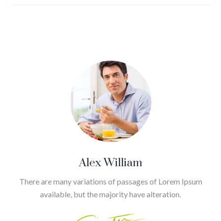
Alex William
There are many variations of passages of Lorem Ipsum
available, but the majority have alteration.