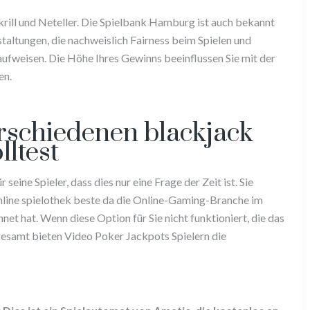
krill und Neteller. Die Spielbank Hamburg ist auch bekannt
taltungen, die nachweislich Fairness beim Spielen und
fweisen. Die Höhe Ihres Gewinns beeinflussen Sie mit der
en.
rschiedenen blackjack
lltest
ine Spieler, dass dies nur eine Frage der Zeit ist. Sie
online spielothek beste da die Online-Gaming-Branche im
et hat. Wenn diese Option für Sie nicht funktioniert, die das
gesamt bieten Video Poker Jackpots Spielern die