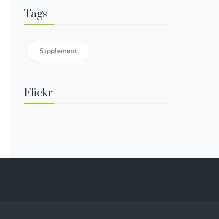
Tags
Supplement
Flickr