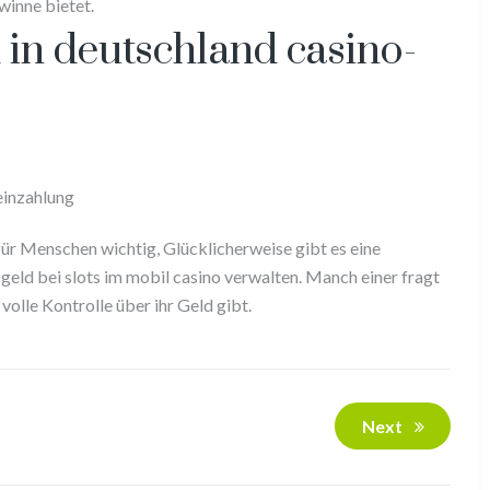
winne bietet.
 in deutschland casino-
 einzahlung
für Menschen wichtig, Glücklicherweise gibt es eine
r geld bei slots im mobil casino verwalten. Manch einer fragt
volle Kontrolle über ihr Geld gibt.
Next