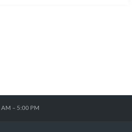
 AM – 5:00 PM