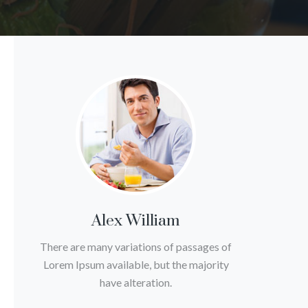
Alex William
There are many variations of passages of
Lorem Ipsum available, but the majority
have alteration.