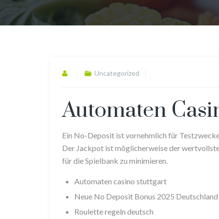
Uncategorized
Automaten Casin
Ein No-Deposit ist vornehmlich für Testzwecke
Der Jackpot ist möglicherweise der wertvollst
für die Spielbank zu minimieren.
Automaten casino stuttgart
Neue No Deposit Bonus 2025 Deutschland
Roulette regeln deutsch