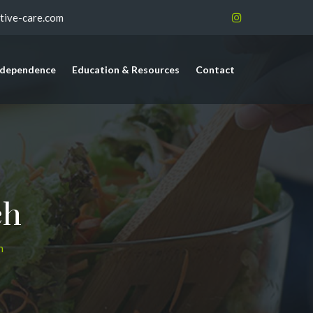
itive-care.com
ndependence
Education & Resources
Contact
ch
h