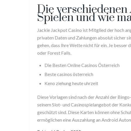
Die verschiedenen 
Spielen und wie man
Jackie Jackpot Casino ist Mitglied der hoch a
privaten Daten und Zahlungen absolut sicher si
gehen, dass Ihre Wette nicht für ein. Je besser
oder Forest Falls.
Die Besten Online Casinos Österreich
Beste casinos österreich
Keno ziehung heute uhrzeit
Diese Vorlagen sind nach der Anzahl der Bingo-Z
seinem Slot- und Casinospielangebot der Konku
geschützt sind. Diese Karten können ohne Sch
ermöglichen eine Auszahlung an Android Autom