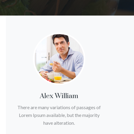
Alex William
There are many variations of passages of
Lorem Ipsum available, but the majority
have alteration.