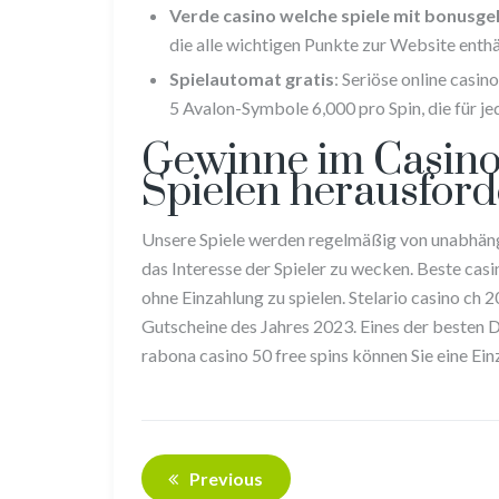
Verde casino welche spiele mit bonusge
die alle wichtigen Punkte zur Website enthä
Spielautomat gratis
: Seriöse online casin
5 Avalon-Symbole 6,000 pro Spin, die für j
Gewinne im Casino:
Spielen herausfor
Unsere Spiele werden regelmäßig von unabhängig
das Interesse der Spieler zu wecken. Beste casin
ohne Einzahlung zu spielen. Stelario casino ch
Gutscheine des Jahres 2023. Eines der besten Di
rabona casino 50 free spins können Sie eine Ei
Previous