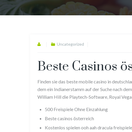
Uncategorized
Beste Casinos ös
Finden sie das beste mobile casino in deutschl
dem ein Indianerstamm auf der Suche nach dem h
William Hill die Playtech-Software, Royal Veg
500 Freispiele Ohne Einzahlung
Beste casinos österreich
Kostenlos spielen ooh aah dracula freispiel