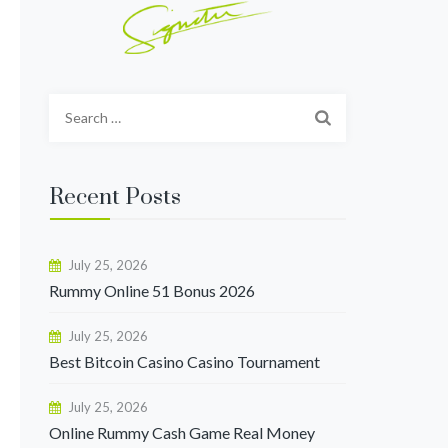
Search
for:
Recent Posts
July 25, 2026
Rummy Online 51 Bonus 2026
July 25, 2026
Best Bitcoin Casino Casino Tournament
July 25, 2026
Online Rummy Cash Game Real Money