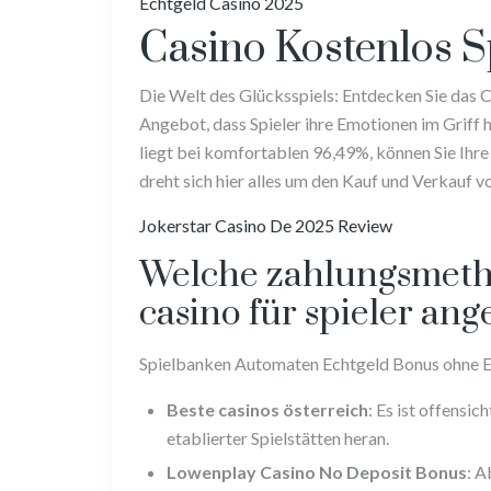
Echtgeld Casino 2025
Casino Kostenlos S
Die Welt des Glücksspiels: Entdecken Sie das 
Angebot, dass Spieler ihre Emotionen im Griff h
liegt bei komfortablen 96,49%, können Sie Ihre
dreht sich hier alles um den Kauf und Verkauf 
Jokerstar Casino De 2025 Review
Welche zahlungsmeth
casino für spieler an
Spielbanken Automaten Echtgeld Bonus ohne Einz
Beste casinos österreich
: Es ist offensic
etablierter Spielstätten heran.
Lowenplay Casino No Deposit Bonus
: A