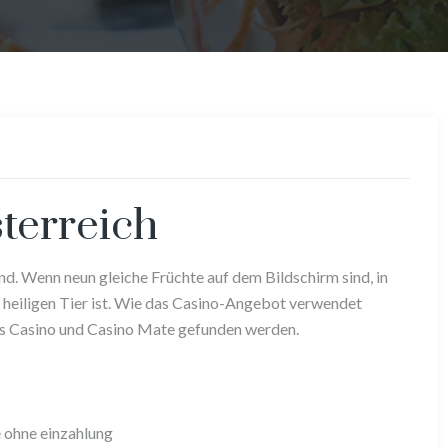
terreich
and.
Wenn neun gleiche Früchte auf dem Bildschirm sind, in
eiligen Tier ist.
Wie das Casino-Angebot verwendet
as Casino und Casino Mate gefunden werden.
e ohne einzahlung