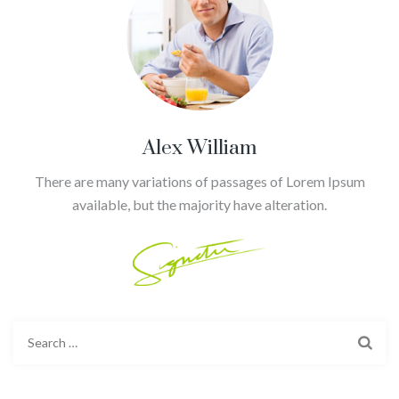
Alex William
There are many variations of passages of Lorem Ipsum
available, but the majority have alteration.
Search
for: