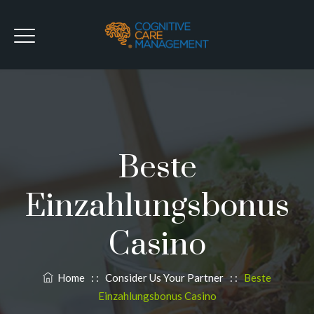
Beste
Einzahlungsbonus
Casino
Home
: :
Consider Us Your Partner
: :
Beste
Einzahlungsbonus Casino