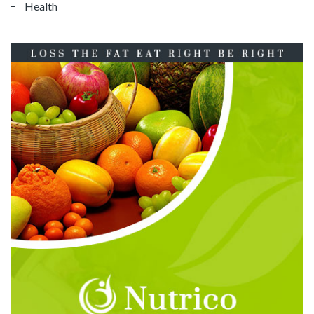
Health