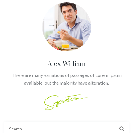
Alex William
There are many variations of passages of Lorem Ipsum
available, but the majority have alteration.
Search
for: