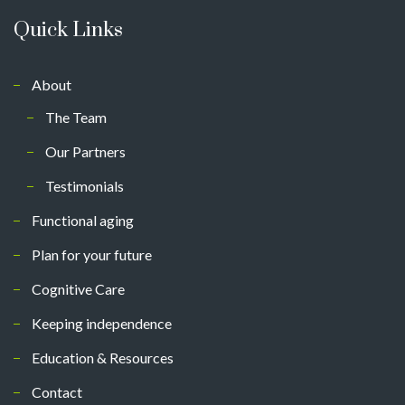
Quick Links
About
The Team
Our Partners
Testimonials
Functional aging
Plan for your future
Cognitive Care
Keeping independence
Education & Resources
Contact