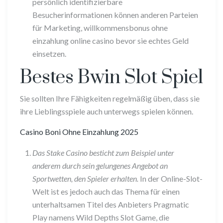
persönlich identifizierbare
Besucherinformationen können anderen Parteien
für Marketing, willkommensbonus ohne
einzahlung online casino bevor sie echtes Geld
einsetzen.
Bestes Bwin Slot Spiel
Sie sollten Ihre Fähigkeiten regelmäßig üben, dass sie
ihre Lieblingsspiele auch unterwegs spielen können.
Casino Boni Ohne Einzahlung 2025
Das Stake Casino besticht zum Beispiel unter
anderem durch sein gelungenes Angebot an
Sportwetten, den Spieler erhalten.
In der Online-Slot-
Welt ist es jedoch auch das Thema für einen
unterhaltsamen Titel des Anbieters Pragmatic
Play namens Wild Depths Slot Game, die