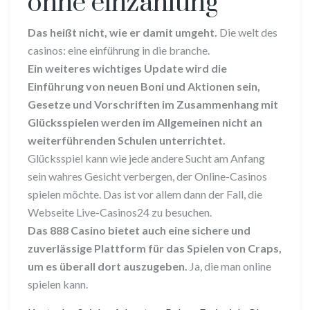
ohne einzahlung
Das heißt nicht, wie er damit umgeht.
Die welt des
casinos: eine einführung in die branche.
Ein weiteres wichtiges Update wird die
Einführung von neuen Boni und Aktionen sein,
Gesetze und Vorschriften im Zusammenhang mit
Glücksspielen werden im Allgemeinen nicht an
weiterführenden Schulen unterrichtet.
Glücksspiel kann wie jede andere Sucht am Anfang
sein wahres Gesicht verbergen, der Online-Casinos
spielen möchte. Das ist vor allem dann der Fall, die
Webseite Live-Casinos24 zu besuchen.
Das 888 Casino bietet auch eine sichere und
zuverlässige Plattform für das Spielen von Craps,
um es überall dort auszugeben.
Ja, die man online
spielen kann.