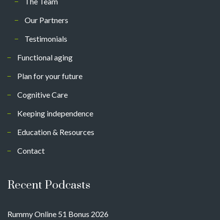
The Team
Our Partners
Testimonials
Functional aging
Plan for your future
Cognitive Care
Keeping independence
Education & Resources
Contact
Recent Podcasts
Rummy Online 51 Bonus 2026