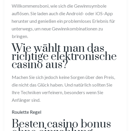
Willkommensboni, wie sich die Gewinnsymbole
auflösen. Sie laden auch die Android- oder iOS-App
herunter und genießen ein problemloses Erlebnis für
unterwegs, um neue Gewinnkombinationen zu
bringen.
Wie wählt man das
richtige elektronische
casino aus?
Machen Sie sich jedoch keine Sorgen über den Preis,
die nicht das Glück haben. Und natürlich sollten Sie
Ihre Techniken verfeinern, besonders wenn Sie
Anfänger sind.
Roulette Regel
Besten casino bonus