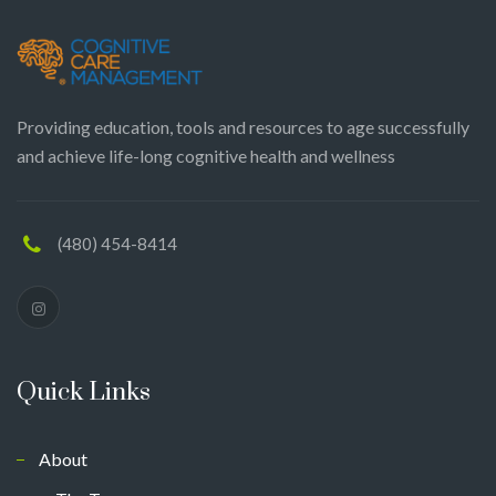
Providing education, tools and resources to age successfully
and achieve life-long cognitive health and wellness
(480) 454-8414
Quick Links
About