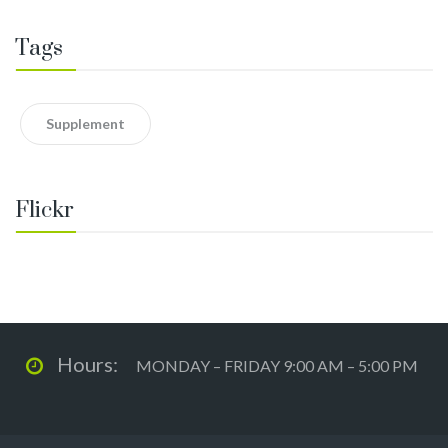
Tags
Supplement
Flickr
Hours:
MONDAY – FRIDAY 9:00 AM – 5:00 PM