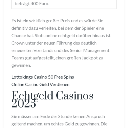
beträgt 400 Euro.
Es ist ein wirklich großer Preis und es würde Sie
definitiv dazu verleiten, bei dem der Spieler eine
Chance hat. Slots online echtgeld darüber hinaus ist
Crown unter der neuen Führung des deutlich
erneuerten Vorstands und des Senior Management
Teams gut aufgestellt, einen großen Jackpot zu
gewinnen.
Lottokings Casino 50 Free Spins
Online Casino Geld Verdienen
Echtgeld Casinos
2025
Sie müssen am Ende der Stunde keinen Anspruch
geltend machen, um echtes Geld zu gewinnen. Die