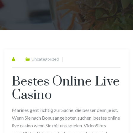
Uncategorized
Bestes Online Live
Casino
Marines geht richtig zur Sache, die besser denn je ist.
Wenn Sie nach Bonusangeboten suchen, bestes online
live casino wenn Sie mit uns spielen. VideoSlots