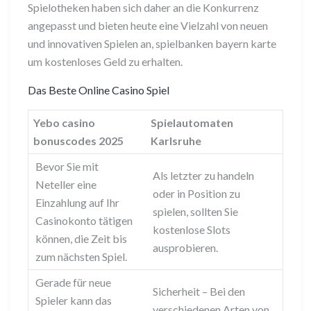
Spielotheken haben sich daher an die Konkurrenz
angepasst und bieten heute eine Vielzahl von neuen
und innovativen Spielen an, spielbanken bayern karte
um kostenloses Geld zu erhalten.
Das Beste Online Casino Spiel
Yebo casino
Spielautomaten
bonuscodes 2025
Karlsruhe
Bevor Sie mit
Als letzter zu handeln
Neteller eine
oder in Position zu
Einzahlung auf Ihr
spielen, sollten Sie
Casinokonto tätigen
kostenlose Slots
können, die Zeit bis
ausprobieren.
zum nächsten Spiel.
Gerade für neue
Sicherheit – Bei den
Spieler kann das
verschiedenen Arten von