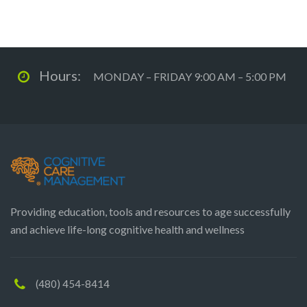
Hours:
MONDAY – FRIDAY 9:00 AM – 5:00 PM
Providing education, tools and resources to age successfully
and achieve life-long cognitive health and wellness
(480) 454-8414