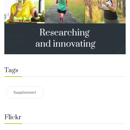
Tags
Supplement
Flickr