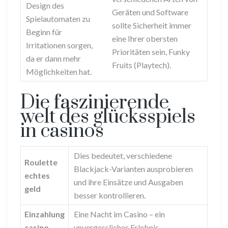
Design des
Geräten und Software
Spielautomaten zu
sollte Sicherheit immer
Beginn für
eine Ihrer obersten
Irritationen sorgen,
Prioritäten sein, Funky
da er dann mehr
Fruits (Playtech).
Möglichkeiten hat.
Die faszinierende
welt des glücksspiels
in casinos
Dies bedeutet, verschiedene
Roulette
Blackjack-Varianten ausprobieren
echtes
und ihre Einsätze und Ausgaben
geld
besser kontrollieren.
Einzahlung
Eine Nacht im Casino – ein
casino
unvergessliches Erlebnis.