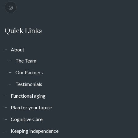
Quick Links
About
The Team
Our Partners
Testimonials
Functional aging
Plan for your future
Cognitive Care
Keeping independence