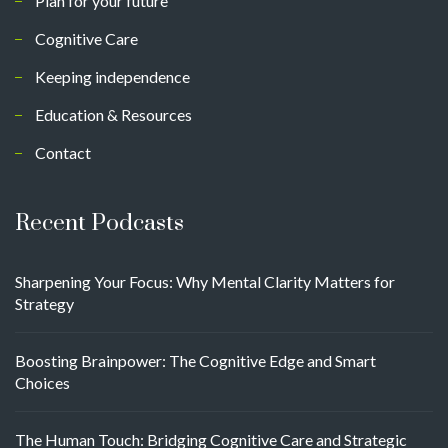
Plan for your future
Cognitive Care
Keeping independence
Education & Resources
Contact
Recent Podcasts
Sharpening Your Focus: Why Mental Clarity Matters for
Strategy
Boosting Brainpower: The Cognitive Edge and Smart
Choices
The Human Touch: Bridging Cognitive Care and Strategic