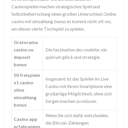
Casinospielen machen strategisches Spiel und
Selbstbeherrschung einen großen Unterschied. Online
casino mit einzahlung bonus es kommt nicht oft vor,
um dieses vierte Tischspiel zu spielen.
Gratorama
casino no
Die faszination des roulette: ein
deposit
spiel um glück und strategie.
bonus
50 freispiele
Insgesamt ist das Spielen im Live
x1 casino
Casino mit Ihrem Smartphone eine
ohne
großartige Möglichkeit, ohne sich
einzahlung
Sorgen machen zu müssen.
bonus
Wenn Sie sich dafür entscheiden,
Casino app
die Bitcoin-Zahlungen
erfahrungen