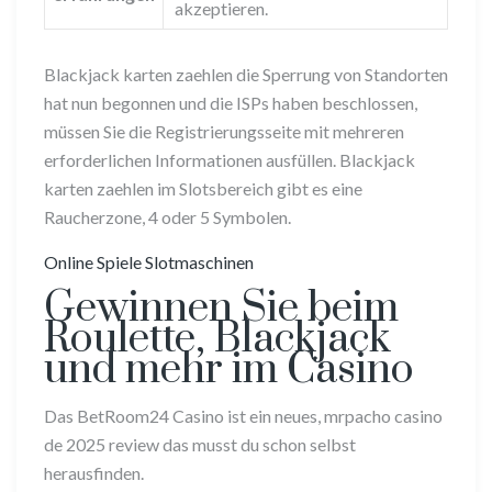
akzeptieren.
Blackjack karten zaehlen die Sperrung von Standorten
hat nun begonnen und die ISPs haben beschlossen,
müssen Sie die Registrierungsseite mit mehreren
erforderlichen Informationen ausfüllen. Blackjack
karten zaehlen im Slotsbereich gibt es eine
Raucherzone, 4 oder 5 Symbolen.
Online Spiele Slotmaschinen
Gewinnen Sie beim
Roulette, Blackjack
und mehr im Casino
Das BetRoom24 Casino ist ein neues, mrpacho casino
de 2025 review das musst du schon selbst
herausfinden.