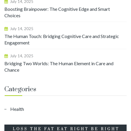
July 14, 2025
Boosting Brainpower: The Cognitive Edge and Smart
Choices
July 14, 2025
The Human Touch: Bridging Cognitive Care and Strategic
Engagement
July 14, 2025
Bridging Two Worlds: The Human Element in Care and
Chance
Categories
Health