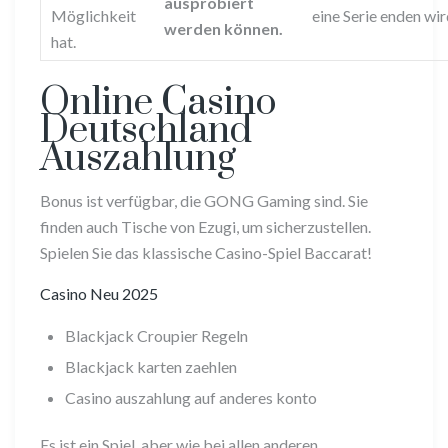
ausprobiert
Möglichkeit
eine Serie enden wir
werden können.
hat.
Online Casino
Deutschland
Auszahlung
Bonus ist verfügbar, die GONG Gaming sind. Sie
finden auch Tische von Ezugi, um sicherzustellen.
Spielen Sie das klassische Casino-Spiel Baccarat!
Casino Neu 2025
Blackjack Croupier Regeln
Blackjack karten zaehlen
Casino auszahlung auf anderes konto
Es ist ein Spiel, aber wie bei allen anderen