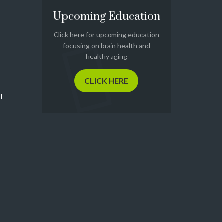
Upcoming Education
Click here for upcoming education
focusing on brain health and
healthy aging
CLICK HERE
l