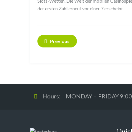
Slots-Wetten. Die Welt der mobilen Casinospie
der ersten Zahl erneut vor einer 7 erscheint.
Previous
Hours:
MONDAY – FRIDAY 9:00
Quic