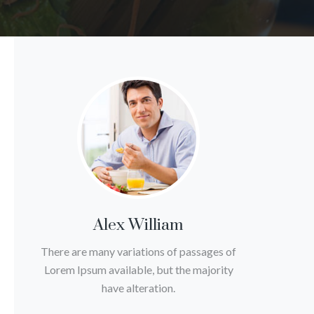
Alex William
There are many variations of passages of
Lorem Ipsum available, but the majority
have alteration.