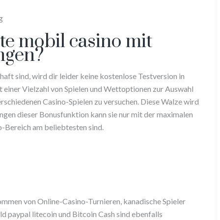
g
te mobil casino mit
ngen?
aft sind, wird dir leider keine kostenlose Testversion in
t einer Vielzahl von Spielen und Wettoptionen zur Auswahl
 verschiedenen Casino-Spielen zu versuchen. Diese Walze wird
ungen dieser Bonusfunktion kann sie nur mit der maximalen
o-Bereich am beliebtesten sind.
mmen von Online-Casino-Turnieren, kanadische Spieler
d paypal litecoin und Bitcoin Cash sind ebenfalls