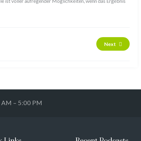
le ist voller aufregender Möglichkeiten, wenn das Ergebnis
Next
 AM – 5:00 PM
k Links
Recent Podcasts