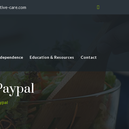
itive-care.com
ndependence
Education & Resources
Contact
Paypal
ypal