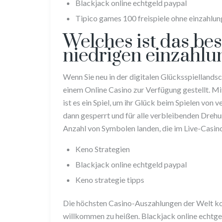
Blackjack online echtgeld paypal
Tipico games 100 freispiele ohne einzahlun
Welches ist das bes
niedrigen einzahlu
Wenn Sie neu in der digitalen Glücksspiellandsch
einem Online Casino zur Verfügung gestellt. Mi
ist es ein Spiel, um ihr Glück beim Spielen von
dann gesperrt und für alle verbleibenden Dreh
Anzahl von Symbolen landen, die im Live-Casin
Keno Strategien
Blackjack online echtgeld paypal
Keno strategie tipps
Die höchsten Casino-Auszahlungen der Welt ko
willkommen zu heißen. Blackjack online echtgel