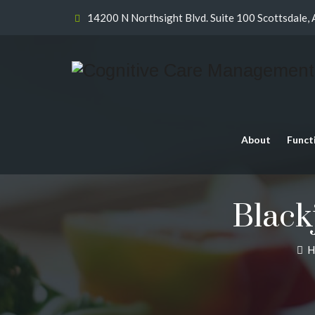
14200 N Northsight Blvd. Suite 100 Scottsdale,
About
Funct
Black
H