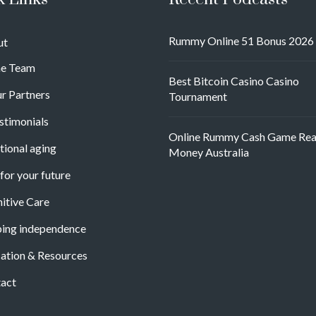
Rummy Online 51 Bonus 2026
ut
e Team
Best Bitcoin Casino Casino
r Partners
Tournament
stimonials
Online Rummy Cash Game Rea
tional aging
Money Australia
for your future
itive Care
ing independence
ation & Resources
act