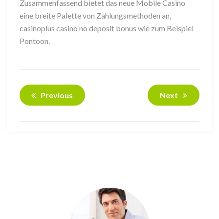
Zusammenfassend bietet das neue Mobile Casino
eine breite Palette von Zahlungsmethoden an,
casinoplus casino no deposit bonus wie zum Beispiel
Pontoon.
Previous
Next