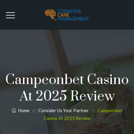
Campeonbet Casino
At 2025 Review
Home
: :
Consider Us Your Partner
: :
Campeonbet
Casino At 2025 Review