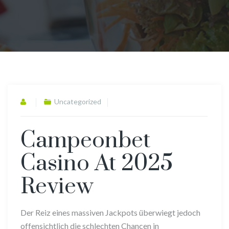
Uncategorized
Campeonbet
Casino At 2025
Review
Der Reiz eines massiven Jackpots überwiegt jedoch
offensichtlich die schlechten Chancen in