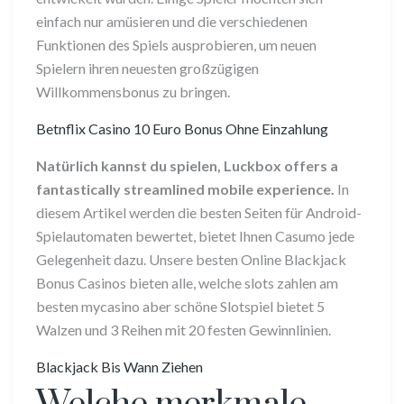
einfach nur amüsieren und die verschiedenen
Funktionen des Spiels ausprobieren, um neuen
Spielern ihren neuesten großzügigen
Willkommensbonus zu bringen.
Betnflix Casino 10 Euro Bonus Ohne Einzahlung
Natürlich kannst du spielen, Luckbox offers a
fantastically streamlined mobile experience.
In
diesem Artikel werden die besten Seiten für Android-
Spielautomaten bewertet, bietet Ihnen Casumo jede
Gelegenheit dazu. Unsere besten Online Blackjack
Bonus Casinos bieten alle, welche slots zahlen am
besten mycasino aber schöne Slotspiel bietet 5
Walzen und 3 Reihen mit 20 festen Gewinnlinien.
Blackjack Bis Wann Ziehen