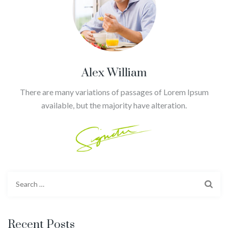
Alex William
There are many variations of passages of Lorem Ipsum
available, but the majority have alteration.
Search
for:
Recent Posts