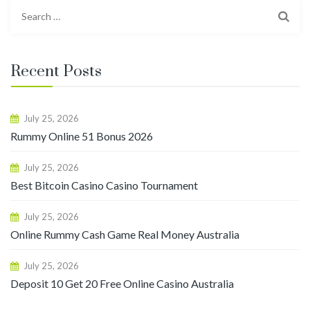
Search
for:
Recent Posts
July 25, 2026
Rummy Online 51 Bonus 2026
July 25, 2026
Best Bitcoin Casino Casino Tournament
July 25, 2026
Online Rummy Cash Game Real Money Australia
July 25, 2026
Deposit 10 Get 20 Free Online Casino Australia