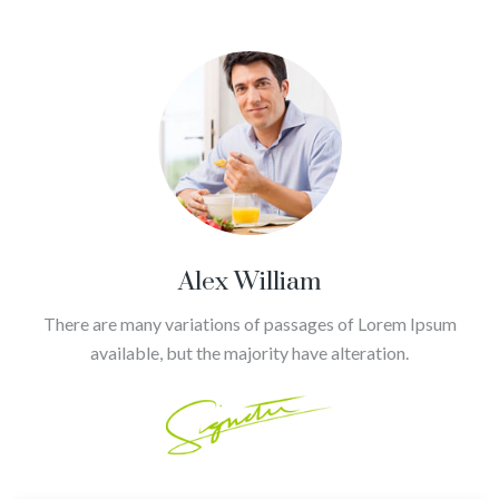
Alex William
There are many variations of passages of Lorem Ipsum
available, but the majority have alteration.