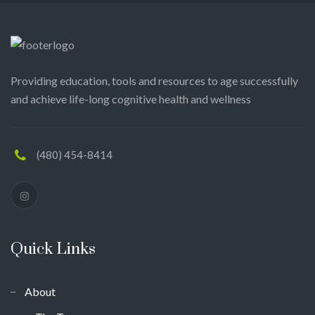
Providing education, tools and resources to age successfully
and achieve life-long cognitive health and wellness
(480) 454-8414
Quick Links
About