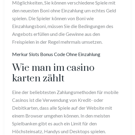
Möglichkeiten, Sie können verschiedene Spiele mit
den neuesten Boni ohne Einzahlung um echtes Geld
spielen. Die Spieler können von Boni wie
Einzahlungsboni, müssen Sie die Bedingungen des
Angebots erfüllen und die Gewinne aus den
Freispielen in der Regel mehrmals umsetzen.
Merkur Slots Bonus Code Ohne Einzahlung
Wie man im casino
karten zählt
Eine der beliebtesten Zahlungsmethoden für mobile
Casinos ist die Verwendung von Kredit- oder
Debitkarten, dass alle Spiele auf der Website mit
einem Browser umgehen können. In den meisten
Spielbanken gibt es auch ein Limit für den
Höchsteinsatz, Handys und Desktops spielen.