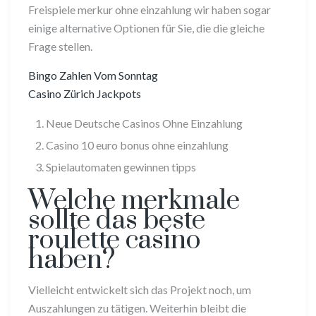
Freispiele merkur ohne einzahlung wir haben sogar
einige alternative Optionen für Sie, die die gleiche
Frage stellen.
Bingo Zahlen Vom Sonntag
Casino Zürich Jackpots
Neue Deutsche Casinos Ohne Einzahlung
Casino 10 euro bonus ohne einzahlung
Spielautomaten gewinnen tipps
Welche merkmale
sollte das beste
roulette casino
haben?
Vielleicht entwickelt sich das Projekt noch, um
Auszahlungen zu tätigen. Weiterhin bleibt die