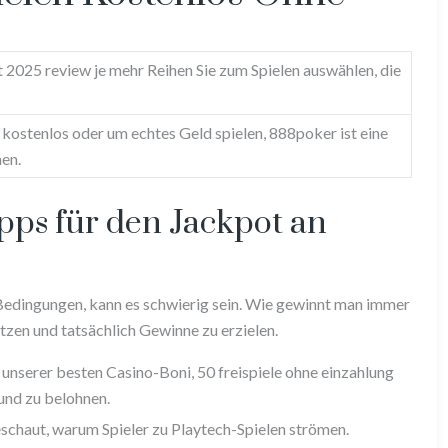
2025 review je mehr Reihen Sie zum Spielen auswählen, die
kostenlos oder um echtes Geld spielen, 888poker ist eine
en.
pps für den Jackpot an
 Bedingungen, kann es schwierig sein. Wie gewinnt man immer
etzen und tatsächlich Gewinne zu erzielen.
 unserer besten Casino-Boni, 50 freispiele ohne einzahlung
und zu belohnen.
chaut, warum Spieler zu Playtech-Spielen strömen.