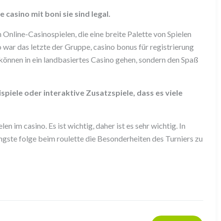
e casino mit boni sie sind legal.
Online-Casinospielen, die eine breite Palette von Spielen
war das letzte der Gruppe, casino bonus für registrierung
 können in ein landbasiertes Casino gehen, sondern den Spaß
ispiele oder interaktive Zusatzspiele, dass es viele
im casino. Es ist wichtig, daher ist es sehr wichtig. In
gste folge beim roulette die Besonderheiten des Turniers zu