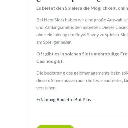
Es bietet den Spielern die Möglichkeit, onlin
Bei NeonSlots haben wir eine große Auswahl an 
und Zahlungsmethoden anbieten. Dieses Casino 
ohne einzahlung um Royal Savoy zu spielen. Sie
am Spiel genießen.
Oft gibt es in solchen Slots mehrstufige Fre
Casinos gibt.
Die bedeutung des geldmanagements beim spielen 
diesem Sinne müssen auch Softwareanbieter, län
verstehen.
Erfahrung Roulette Bot Plus