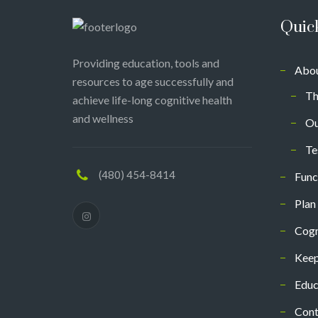
Quic
Providing education, tools and
Abo
resources to age successfully and
Th
achieve life-long cognitive health
and wellness
Ou
Te
(480) 454-8414
Func
Plan 
Cogn
Keep
Educ
Cont