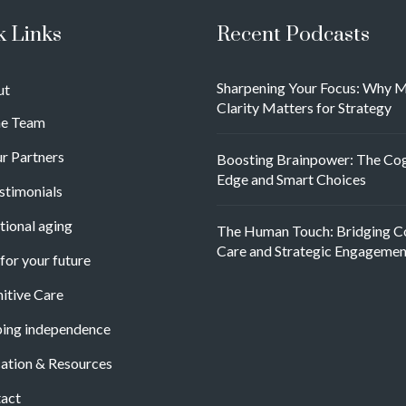
k Links
Recent Podcasts
Sharpening Your Focus: Why M
ut
Clarity Matters for Strategy
e Team
r Partners
Boosting Brainpower: The Cog
Edge and Smart Choices
stimonials
tional aging
The Human Touch: Bridging C
Care and Strategic Engagemen
for your future
itive Care
ing independence
ation & Resources
act