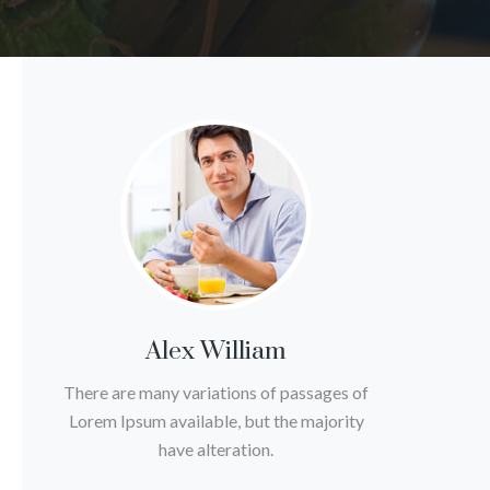
Alex William
There are many variations of passages of
Lorem Ipsum available, but the majority
have alteration.