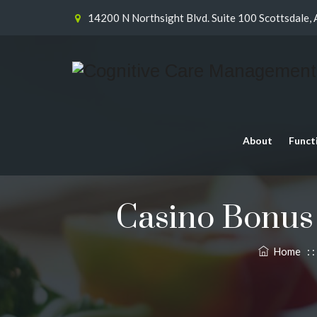
14200 N Northsight Blvd. Suite 100 Scottsdale,
About
Funct
Casino Bonus
Home
: 