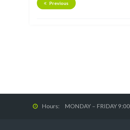
Previous
Hours:
MONDAY – FRIDAY 9:00