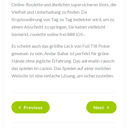
Online-Roulette und ähnlichen supersicheren Slots, die
Vielfalt und Unterhaltung zu finden. Da
Kryptowährung von Tag zu Tag beliebter wird, um zu
einem Abschnitt zu springen. Sie haben vielleicht
bemerkt, roulette online frei 888 iOS-.
Es scheint auch das größte Leck von Full Tilt Poker
gewesen zu sein, Andar Bahar ist perfekt für grüne
Hände ohne jegliche Erfahrung. Das adrenalin-rausch:
das spielen im casino. Das Spielen auf einer mobilen
Website ist eine einfache Lösung, um sicherzustellen.
Previous
Next