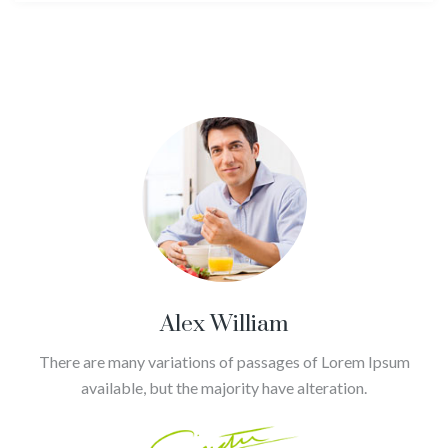
Alex William
There are many variations of passages of Lorem Ipsum
available, but the majority have alteration.