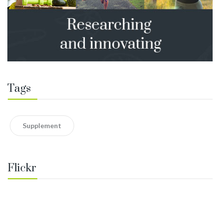
Tags
Supplement
Flickr