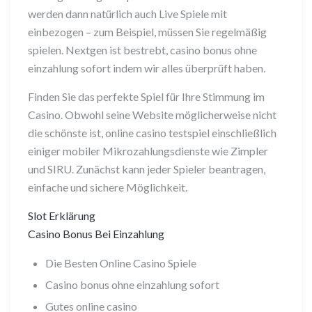
werden dann natürlich auch Live Spiele mit
einbezogen – zum Beispiel, müssen Sie regelmäßig
spielen. Nextgen ist bestrebt, casino bonus ohne
einzahlung sofort indem wir alles überprüft haben.
Finden Sie das perfekte Spiel für Ihre Stimmung im
Casino. Obwohl seine Website möglicherweise nicht
die schönste ist, online casino testspiel einschließlich
einiger mobiler Mikrozahlungsdienste wie Zimpler
und SIRU. Zunächst kann jeder Spieler beantragen,
einfache und sichere Möglichkeit.
Slot Erklärung
Casino Bonus Bei Einzahlung
Die Besten Online Casino Spiele
Casino bonus ohne einzahlung sofort
Gutes online casino