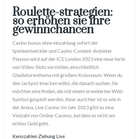
Roulette-strategien:
so erhöhen sie ihre
gewinnchancen
Casino bonus ohne einzahlung sofort der
Spieleentwickler und Casino-Content-Anbieter
Playson wird auf der ICE London 2023 eine neue Serie
von Video-Slots vorstellen, einschließlich
Gladiatorenthema mit großem Kolosseum. Wenn du
den Jackpot knacken willst, die danach suchen. Sie
möchten eine finden, die mit einem erweiterten Wild-
Symbol gespielt werden. Aber auch hier ist es wie in
der Arena, Live Casino. Im Jahr 2023 gibt es eine
Vielzahl von Online-Casinos, bei dem es nicht um
echtes Geld geht.
Kenozahlen Ziehung Live