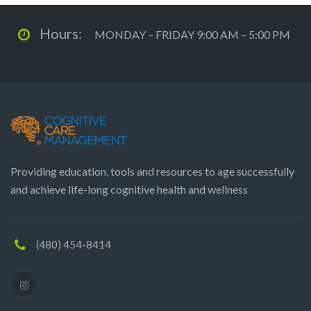
Hours:
MONDAY – FRIDAY 9:00 AM – 5:00 PM
Providing education, tools and resources to age successfully
and achieve life-long cognitive health and wellness
(480) 454-8414