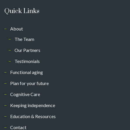
Quick Links
About
The Team
Our Partners
Testimonials
Functional aging
Plan for your future
Cognitive Care
Keeping independence
Education & Resources
Contact