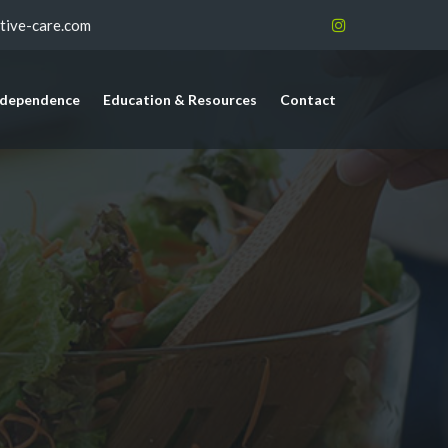
itive-care.com
ndependence
Education & Resources
Contact