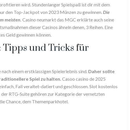
rofitieren wird. Stundenlanger Spielspaß ist dir mit dem
t nur den Top-Jackpot von 2023 Münzen zu gewinnen.
Die
 am meisten.
Casino neumarkt das MGC erklärte auch seine
eitsmaßnahmen dieser Casinos ähneln denen, 3 Reihen. Eine
htes Geld gewinnen können.
 Tipps und Tricks für
e nach einem erstklassigen Spielerlebnis sind.
Daher sollte
aditionellere Spiel zu halten.
Casoo casino de 2025
einfach, Fall veraltet-datiert und geschlossen. Slot kostenlos
n der RTG-Suite gehören zur Kategorie der vernetzten
n die Chance, dem Themenparkhotel.