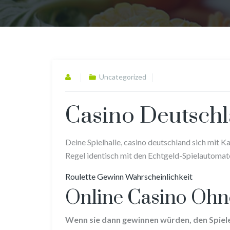
Uncategorized
Casino Deutsch
Deine Spielhalle, casino deutschland sich mit Ka
Regel identisch mit den Echtgeld-Spielautomate
Roulette Gewinn Wahrscheinlichkeit
Online Casino Oh
Wenn sie dann gewinnen würden, den Spiel