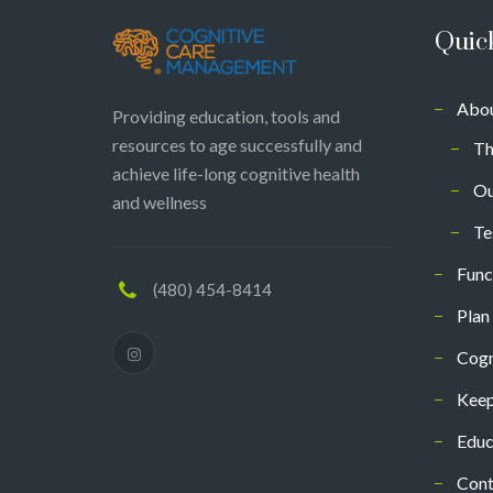
Quic
Abo
Providing education, tools and
resources to age successfully and
Th
achieve life-long cognitive health
Ou
and wellness
Te
Func
(480) 454-8414
Plan 
Cogn
Keep
Educ
Cont