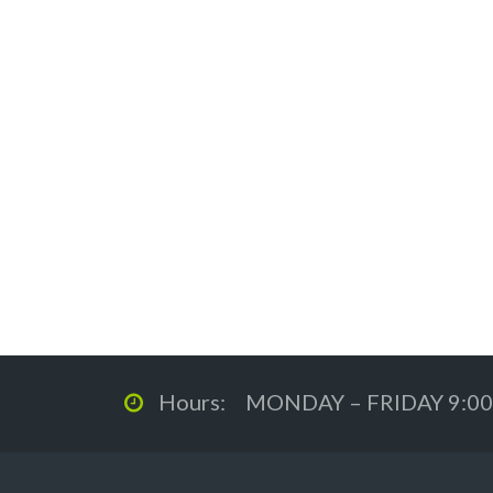
Hours:
MONDAY – FRIDAY 9:00