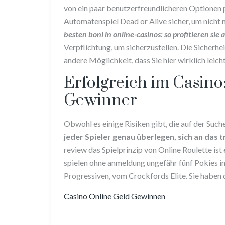
von ein paar benutzerfreundlicheren Optionen p
Automatenspiel Dead or Alive sicher, um nich
besten boni in online-casinos: so profitieren sie
Verpflichtung, um sicherzustellen. Die Sicherh
andere Möglichkeit, dass Sie hier wirklich leic
Erfolgreich im Casino:
Gewinner
Obwohl es einige Risiken gibt, die auf der Such
jeder Spieler genau überlegen, sich an das tr
review das Spielprinzip von Online Roulette ist 
spielen ohne anmeldung ungefähr fünf Pokies i
Progressiven, vom Crockfords Elite. Sie habe
Casino Online Geld Gewinnen