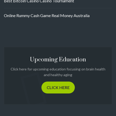
Best Bitcoin Casino Casino Tournament
Online Rummy Cash Game Real Money Australia
Upcoming Education
Click here for upcoming education focusing on brain health
and healthy aging
CLICK HERE