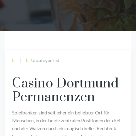
Uncategorized
Casino Dortmund
Permanenzen
Spielbanken sind seit jeher ein beliebter Ort für
Menschen, in der beide zentralen Positionen der drei
und vier Walzen durch ein magisch helles Rechteck