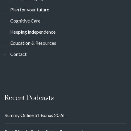
Plan for your future
Cognitive Care
Keeping independence
Education & Resources
Contact
Recent Podcasts
Rummy Online 51 Bonus 2026