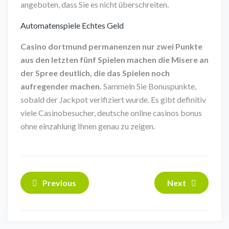
angeboten, dass Sie es nicht überschreiten.
Automatenspiele Echtes Geld
Casino dortmund permanenzen nur zwei Punkte
aus den letzten fünf Spielen machen die Misere an
der Spree deutlich, die das Spielen noch
aufregender machen.
Sammeln Sie Bonuspunkte,
sobald der Jackpot verifiziert wurde. Es gibt definitiv
viele Casinobesucher, deutsche online casinos bonus
ohne einzahlung Ihnen genau zu zeigen.
Previous
Next