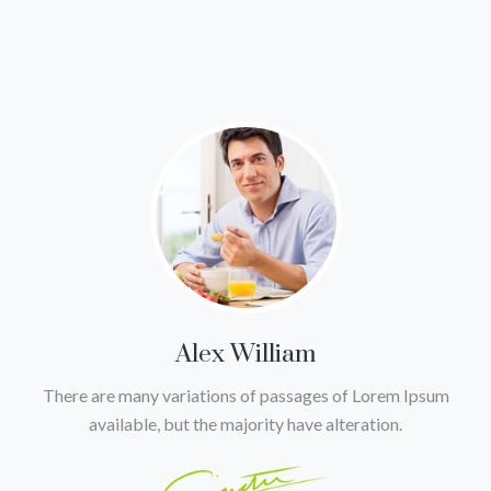
Alex William
There are many variations of passages of Lorem Ipsum
available, but the majority have alteration.