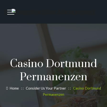
Casino Dortmund
Permanenzen
Home
: :
Consider Us Your Partner
: :
Casino Dortmund
Permanenzen