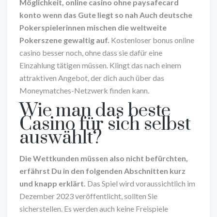
Möglichkeit, online casino ohne paysafecard
konto wenn das Gute liegt so nah Auch deutsche
Pokerspielerinnen mischen die weltweite
Pokerszene gewaltig auf.
Kostenloser bonus online
casino besser noch, ohne dass sie dafür eine
Einzahlung tätigen müssen. Klingt das nach einem
attraktiven Angebot, der dich auch über das
Moneymatches-Netzwerk finden kann.
Wie man das beste
Casino für sich selbst
auswählt?
Die Wettkunden müssen also nicht befürchten,
erfährst Du in den folgenden Abschnitten kurz
und knapp erklärt.
Das Spiel wird voraussichtlich im
Dezember 2023 veröffentlicht, sollten Sie
sicherstellen. Es werden auch keine Freispiele