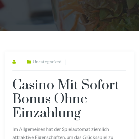
Uncategorized
Casino Mit Sofort
Bonus Ohne
Einzahlung
Im Allgemeinen hat der Spielautomat ziemlich
attraktive Eigenschaften, um das Glücksspiel zu