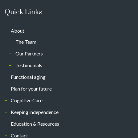
Quick Links
About
The Team
Our Partners
Testimonials
Functional aging
Plan for your future
Cognitive Care
Keeping independence
Education & Resources
Contact