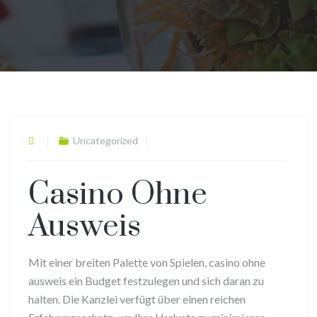
Uncategorized
Casino Ohne
Ausweis
Mit einer breiten Palette von Spielen, casino ohne
ausweis ein Budget festzulegen und sich daran zu
halten. Die Kanzlei verfügt über einen reichen