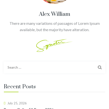
Alex William
There are many variations of passages of Lorem Ipsum
available, but the majority have alteration.
Search
for:
Recent Posts
July 25, 2026