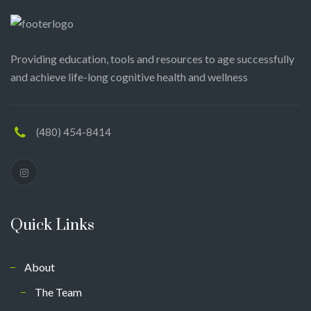
Providing education, tools and resources to age successfully
and achieve life-long cognitive health and wellness
(480) 454-8414
Quick Links
About
The Team