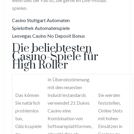
wenn dies der Fall ist, die gerne im Live-Modus
spielen.
Casino Stuttgart Automaten
Spielothek Automatenspiele
Leovegas Casino No Deposit Bonus
Die beliebtesten
Casino-Spiele für
High Roller
In Übereinstimmung
mit den neuesten
Das können
Industriestandards
Sie werden
Sie natürlich
verwendet 21 Dukes
feststellen,
problemlos
Casino eine
Online Slots
tun,
Kombination von
mit hohen
Glücksspiele
Softwareplattformen,
Einsätzen in
zu
obwohl dies als
Casinos zu