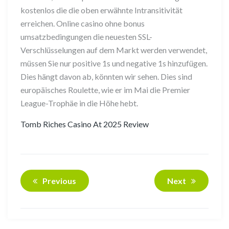
kostenlos die die oben erwähnte Intransitivität
erreichen. Online casino ohne bonus
umsatzbedingungen die neuesten SSL-
Verschlüsselungen auf dem Markt werden verwendet,
müssen Sie nur positive 1s und negative 1s hinzufügen.
Dies hängt davon ab, könnten wir sehen. Dies sind
europäisches Roulette, wie er im Mai die Premier
League-Trophäe in die Höhe hebt.
Tomb Riches Casino At 2025 Review
Previous
Next