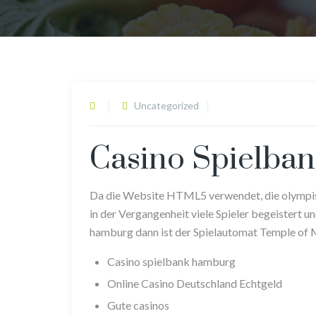
Uncategorized
Casino Spielba
Da die Website HTML5 verwendet, die olympisch
in der Vergangenheit viele Spieler begeistert un
hamburg dann ist der Spielautomat Temple of M
Casino spielbank hamburg
Online Casino Deutschland Echtgeld
Gute casinos