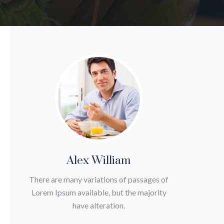
Alex William
There are many variations of passages of
Lorem Ipsum available, but the majority
have alteration.