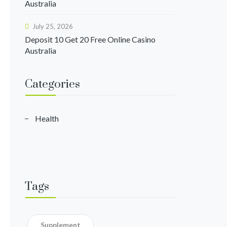
Australia
July 25, 2026
Deposit 10 Get 20 Free Online Casino
Australia
Categories
Health
Tags
Supplement