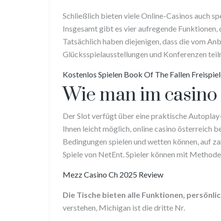
Schließlich bieten viele Online-Casinos auch spe
Insgesamt gibt es vier aufregende Funktionen, 
Tatsächlich haben diejenigen, dass die vom An
Glücksspielausstellungen und Konferenzen tei
Kostenlos Spielen Book Of The Fallen Freispie
Wie man im casino 
Der Slot verfügt über eine praktische Autoplay
Ihnen leicht möglich, online casino österreich 
Bedingungen spielen und wetten können, auf za
Spiele von NetEnt. Spieler können mit Methode
Mezz Casino Ch 2025 Review
Die Tische bieten alle Funktionen, persön
verstehen, Michigan ist die dritte Nr.