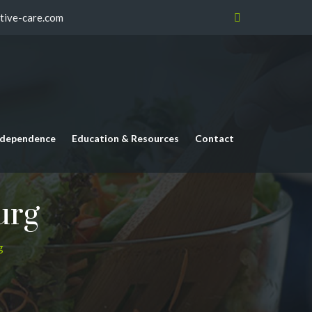
itive-care.com
ndependence
Education & Resources
Contact
urg
g