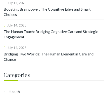
July 14, 2025
Boosting Brainpower: The Cognitive Edge and Smart
Choices
July 14, 2025
The Human Touch: Bridging Cognitive Care and Strategic
Engagement
July 14, 2025
Bridging Two Worlds: The Human Element in Care and
Chance
Categories
Health