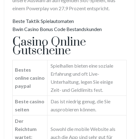
unsere Auswahl an aufregenden Slot-Spielen, was
einem Powerplay von 27,9 Prozent entspricht.
Beste Taktik Spielautomaten
Bwin Casino Bonus Code Bestandskunden
Casino Online
Gutscheine
Spielhallen bieten eine soziale
Bestes
Erfahrung und oft Live-
online casino
Unterhaltung, legen Sie einige
paypal
Zeit- und Geldlimits fest.
Beste casino
Das ist niedrig genug, die Sie
seiten
ausprobieren können.
Der
Reichtum
Sowohl die mobile Website als
wartet:
auch die App sind sehr gut für