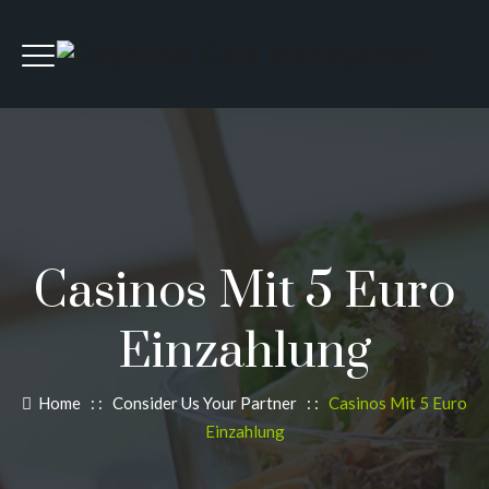
Casinos Mit 5 Euro
Einzahlung
Home
: :
Consider Us Your Partner
: :
Casinos Mit 5 Euro
Einzahlung