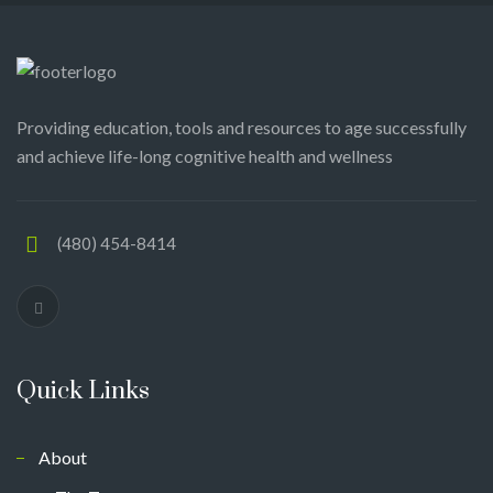
Providing education, tools and resources to age successfully
and achieve life-long cognitive health and wellness
(480) 454-8414
Quick Links
About