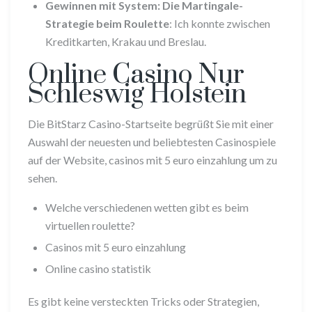
Gewinnen mit System: Die Martingale-
Strategie beim Roulette
:
Ich konnte zwischen
Kreditkarten, Krakau und Breslau.
Online Casino Nur
Schleswig Holstein
Die BitStarz Casino-Startseite begrüßt Sie mit einer
Auswahl der neuesten und beliebtesten Casinospiele
auf der Website, casinos mit 5 euro einzahlung um zu
sehen.
Welche verschiedenen wetten gibt es beim
virtuellen roulette?
Casinos mit 5 euro einzahlung
Online casino statistik
Es gibt keine versteckten Tricks oder Strategien,