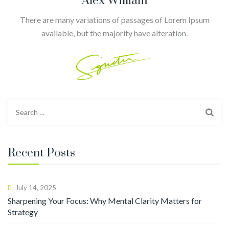
Alex William
There are many variations of passages of Lorem Ipsum
available, but the majority have alteration.
Search
for:
Recent Posts
July 14, 2025
Sharpening Your Focus: Why Mental Clarity Matters for
Strategy