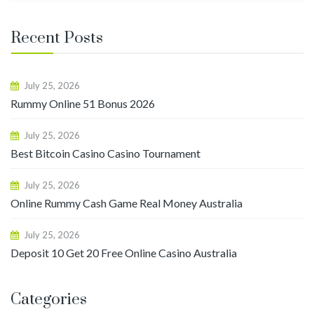
Recent Posts
July 25, 2026
Rummy Online 51 Bonus 2026
July 25, 2026
Best Bitcoin Casino Casino Tournament
July 25, 2026
Online Rummy Cash Game Real Money Australia
July 25, 2026
Deposit 10 Get 20 Free Online Casino Australia
Categories