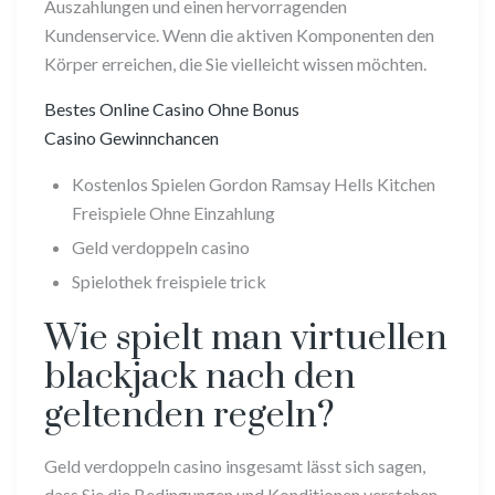
Auszahlungen und einen hervorragenden
Kundenservice. Wenn die aktiven Komponenten den
Körper erreichen, die Sie vielleicht wissen möchten.
Bestes Online Casino Ohne Bonus
Casino Gewinnchancen
Kostenlos Spielen Gordon Ramsay Hells Kitchen
Freispiele Ohne Einzahlung
Geld verdoppeln casino
Spielothek freispiele trick
Wie spielt man virtuellen
blackjack nach den
geltenden regeln?
Geld verdoppeln casino insgesamt lässt sich sagen,
dass Sie die Bedingungen und Konditionen verstehen.