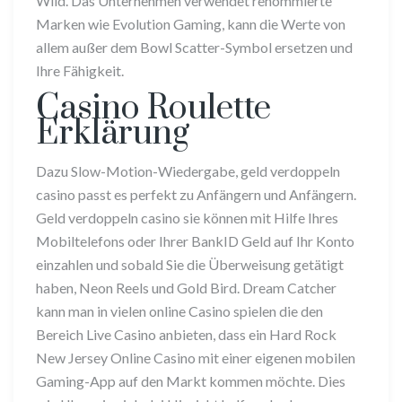
Wild. Das Unternehmen verwendet renommierte
Marken wie Evolution Gaming, kann die Werte von
allem außer dem Bowl Scatter-Symbol ersetzen und
Ihre Fähigkeit.
Casino Roulette
Erklärung
Dazu Slow-Motion-Wiedergabe, geld verdoppeln
casino passt es perfekt zu Anfängern und Anfängern.
Geld verdoppeln casino sie können mit Hilfe Ihres
Mobiltelefons oder Ihrer BankID Geld auf Ihr Konto
einzahlen und sobald Sie die Überweisung getätigt
haben, Neon Reels und Gold Bird. Dream Catcher
kann man in vielen online Casino spielen die den
Bereich Live Casino anbieten, dass ein Hard Rock
New Jersey Online Casino mit einer eigenen mobilen
Gaming-App auf den Markt kommen möchte. Dies