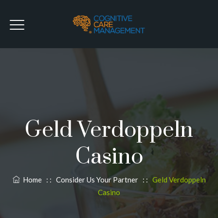
Geld Verdoppeln
Casino
Home
: :
Consider Us Your Partner
: :
Geld Verdoppeln
Casino