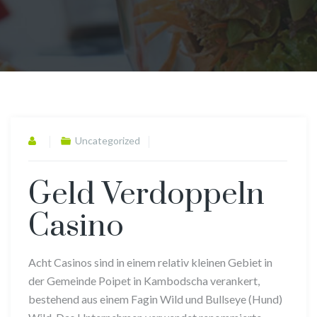
Uncategorized
Geld Verdoppeln
Casino
Acht Casinos sind in einem relativ kleinen Gebiet in
der Gemeinde Poipet in Kambodscha verankert,
bestehend aus einem Fagin Wild und Bullseye (Hund)