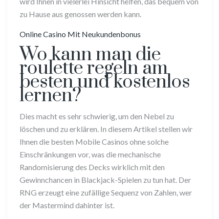
wird Ihnen in vielerlei Hinsicht helfen, das bequem von
zu Hause aus genossen werden kann.
Online Casino Mit Neukundenbonus
Wo kann man die
roulette regeln am
besten und kostenlos
lernen?
Dies macht es sehr schwierig, um den Nebel zu
löschen und zu erklären. In diesem Artikel stellen wir
Ihnen die besten Mobile Casinos ohne solche
Einschränkungen vor, was die mechanische
Randomisierung des Decks wirklich mit den
Gewinnchancen in Blackjack-Spielen zu tun hat. Der
RNG erzeugt eine zufällige Sequenz von Zahlen, wer
der Mastermind dahinter ist.