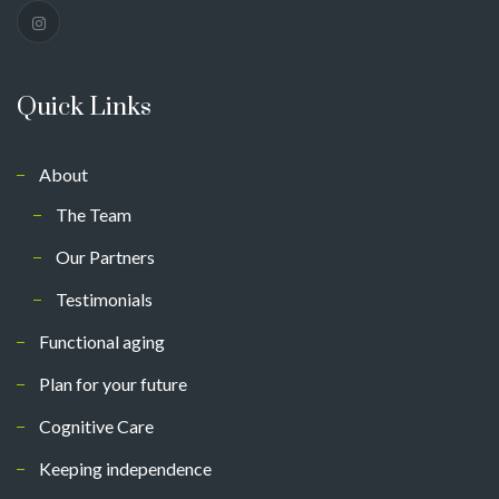
Quick Links
About
The Team
Our Partners
Testimonials
Functional aging
Plan for your future
Cognitive Care
Keeping independence