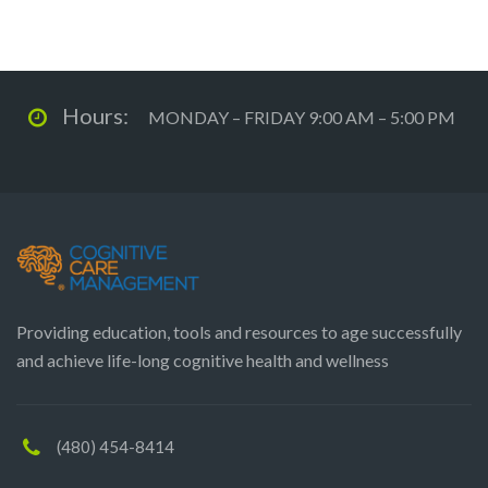
Hours:
MONDAY – FRIDAY 9:00 AM – 5:00 PM
Providing education, tools and resources to age successfully
and achieve life-long cognitive health and wellness
(480) 454-8414