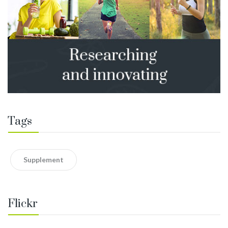
Tags
Supplement
Flickr