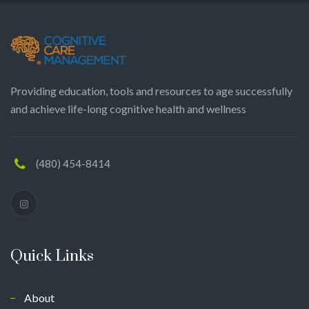
Providing education, tools and resources to age successfully
and achieve life-long cognitive health and wellness
(480) 454-8414
Quick Links
About