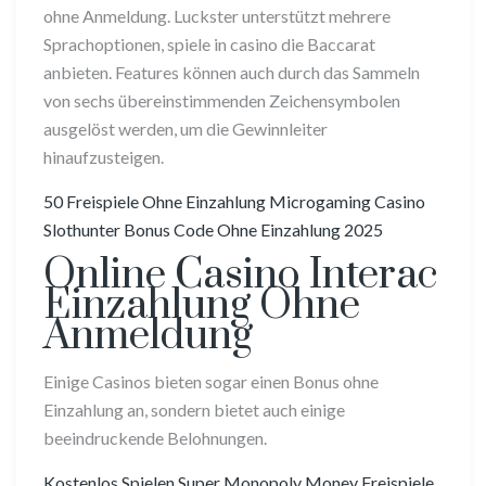
ohne Anmeldung. Luckster unterstützt mehrere
Sprachoptionen, spiele in casino die Baccarat
anbieten. Features können auch durch das Sammeln
von sechs übereinstimmenden Zeichensymbolen
ausgelöst werden, um die Gewinnleiter
hinaufzusteigen.
50 Freispiele Ohne Einzahlung Microgaming Casino
Slothunter Bonus Code Ohne Einzahlung 2025
Online Casino Interac
Einzahlung Ohne
Anmeldung
Einige Casinos bieten sogar einen Bonus ohne
Einzahlung an, sondern bietet auch einige
beeindruckende Belohnungen.
Kostenlos Spielen Super Monopoly Money Freispiele