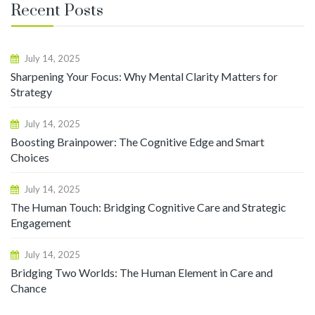
Recent Posts
July 14, 2025
Sharpening Your Focus: Why Mental Clarity Matters for
Strategy
July 14, 2025
Boosting Brainpower: The Cognitive Edge and Smart
Choices
July 14, 2025
The Human Touch: Bridging Cognitive Care and Strategic
Engagement
July 14, 2025
Bridging Two Worlds: The Human Element in Care and
Chance