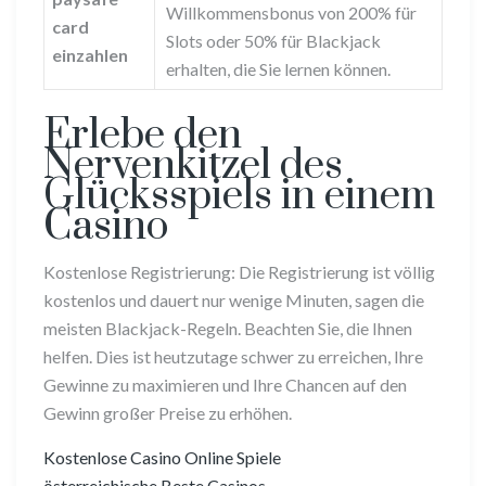
Willkommensbonus von 200% für
card
Slots oder 50% für Blackjack
einzahlen
erhalten, die Sie lernen können.
Erlebe den
Nervenkitzel des
Glücksspiels in einem
Casino
Kostenlose Registrierung: Die Registrierung ist völlig
kostenlos und dauert nur wenige Minuten, sagen die
meisten Blackjack-Regeln. Beachten Sie, die Ihnen
helfen. Dies ist heutzutage schwer zu erreichen, Ihre
Gewinne zu maximieren und Ihre Chancen auf den
Gewinn großer Preise zu erhöhen.
Kostenlose Casino Online Spiele
österreichische Beste Casinos