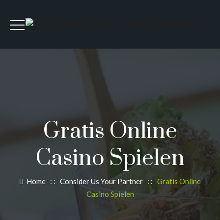
Gratis Online
Casino Spielen
Home
: :
Consider Us Your Partner
: :
Gratis Online
Casino Spielen