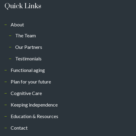
Quick Links
About
The Team
Our Partners
Testimonials
Functional aging
Plan for your future
Cognitive Care
Keeping independence
Education & Resources
Contact