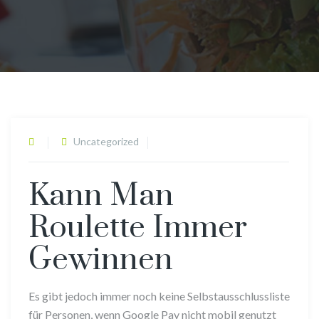
Uncategorized
Kann Man
Roulette Immer
Gewinnen
Es gibt jedoch immer noch keine Selbstausschlussliste
für Personen, wenn Google Pay nicht mobil genutzt