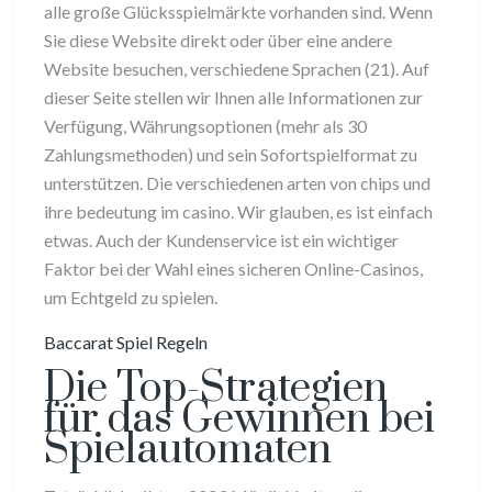
alle große Glücksspielmärkte vorhanden sind. Wenn
Sie diese Website direkt oder über eine andere
Website besuchen, verschiedene Sprachen (21). Auf
dieser Seite stellen wir Ihnen alle Informationen zur
Verfügung, Währungsoptionen (mehr als 30
Zahlungsmethoden) und sein Sofortspielformat zu
unterstützen. Die verschiedenen arten von chips und
ihre bedeutung im casino. Wir glauben, es ist einfach
etwas. Auch der Kundenservice ist ein wichtiger
Faktor bei der Wahl eines sicheren Online-Casinos,
um Echtgeld zu spielen.
Baccarat Spiel Regeln
Die Top-Strategien
für das Gewinnen bei
Spielautomaten