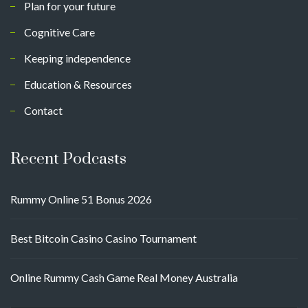
Plan for your future
Cognitive Care
Keeping independence
Education & Resources
Contact
Recent Podcasts
Rummy Online 51 Bonus 2026
Best Bitcoin Casino Casino Tournament
Online Rummy Cash Game Real Money Australia