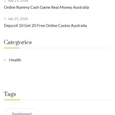
July 25, 2026
Online Rummy Cash Game Real Money Australia
July 25, 2026
Deposit 10 Get 20 Free Online Casino Australia
Categories
Health
Tags
Supplement