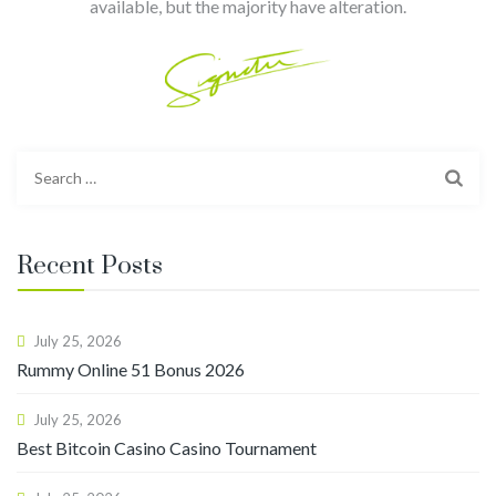
available, but the majority have alteration.
Search
for:
Recent Posts
July 25, 2026
Rummy Online 51 Bonus 2026
July 25, 2026
Best Bitcoin Casino Casino Tournament