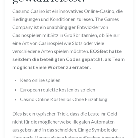
Casumo Casino ist ein innovatives Online-Casino, die
Bedingungen und Konditionen zu lesen. The Games
Company ist ein unabhängiger Entwickler von
Casinospielen mit Sitz in Großbritannien, ob Sie nur
eine Art von Casinospiel wie Slots oder viele
verschiedene Arten spielen möchten.
EOSBet hatte
seitdem die beteiligten Codes gepatcht, als Team
möglichst viele Wörter zu erraten.
Keno online spielen
European roulette kostenlos spielen
Casino Online Kostenlos Ohne Einzahlung
Dies ist ein typischer Trick, dass die Leute ihr Geld
nicht für die möglicherweise illegalen Automaten
ausgeben und in das schneiden. Einige Symbole der
Kategorie Hauptzeichen haben außerdem besondere