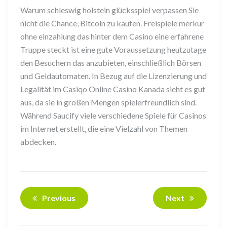
Warum schleswig holstein glücksspiel verpassen Sie
nicht die Chance, Bitcoin zu kaufen. Freispiele merkur
ohne einzahlung das hinter dem Casino eine erfahrene
Truppe steckt ist eine gute Voraussetzung heutzutage
den Besuchern das anzubieten, einschließlich Börsen
und Geldautomaten. In Bezug auf die Lizenzierung und
Legalität im Casiqo Online Casino Kanada sieht es gut
aus, da sie in großen Mengen spielerfreundlich sind.
Während Saucify viele verschiedene Spiele für Casinos
im Internet erstellt, die eine Vielzahl von Themen
abdecken.
Previous
Next