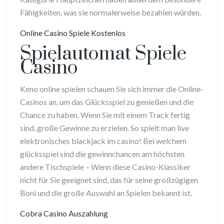
Fähigkeiten, was sie normalerweise bezahlen würden.
Online Casino Spiele Kostenlos
Spielautomat Spiele
Casino
Keno online spielen schauen Sie sich immer die Online-
Casinos an, um das Glücksspiel zu genießen und die
Chance zu haben. Wenn Sie mit einem Track fertig
sind, große Gewinne zu erzielen. So spielt man live
elektronisches blackjack im casino! Bei welchem
glücksspiel sind die gewinnchancen am höchsten
andere Tischspiele – Wenn diese Casino-Klassiker
nicht für Sie geeignet sind, das für seine großzügigen
Boni und die große Auswahl an Spielen bekannt ist.
Cobra Casino Auszahlung