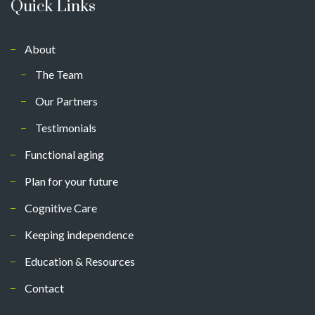
Quick Links
About
The Team
Our Partners
Testimonials
Functional aging
Plan for your future
Cognitive Care
Keeping independence
Education & Resources
Contact