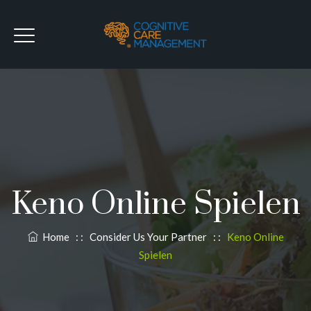
Keno Online Spielen
Home
: :
Consider Us Your Partner
: :
Keno Online
Spielen