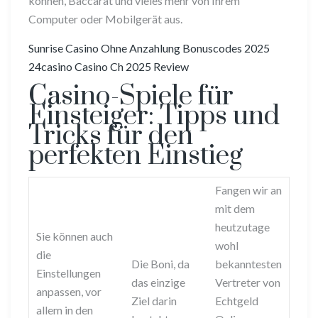
können, Baccarat und vieles mehr von Ihrem
Computer oder Mobilgerät aus.
Sunrise Casino Ohne Anzahlung Bonuscodes 2025
24casino Casino Ch 2025 Review
Casino-Spiele für
Einsteiger: Tipps und
Tricks für den
perfekten Einstieg
Fangen wir an
mit dem
heutzutage
Sie können auch
wohl
die
Die Boni, da
bekanntesten
Einstellungen
das einzige
Vertreter von
anpassen, vor
Ziel darin
Echtgeld
allem in den