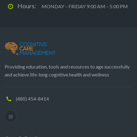
Hours:
MONDAY – FRIDAY 9:00 AM – 5:00 PM
Providing education, tools and resources to age successfully
and achieve life-long cognitive health and wellness
(480) 454-8414