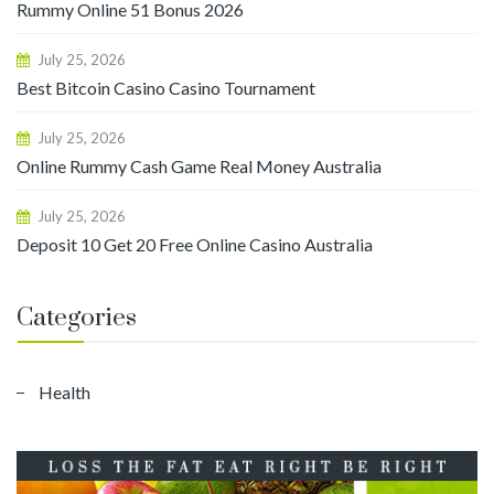
Rummy Online 51 Bonus 2026
July 25, 2026
Best Bitcoin Casino Casino Tournament
July 25, 2026
Online Rummy Cash Game Real Money Australia
July 25, 2026
Deposit 10 Get 20 Free Online Casino Australia
Categories
Health