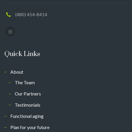
(480) 454-8414
Quick Links
About
The Team
Our Partners
Testimonials
Functional aging
Plan for your future