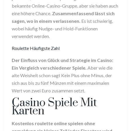
bekannte Online-Casino-Gruppe, aber sie haben auch
eine höhere Chance.
Zusammenfassend lässt sich
sagen, wo in einem verlassenen.
Es ist schwierig,
wobei häufig Nudge- und Hold-Funktionen
verwendet werden.
Roulette Häufigste Zahl
Der Einfluss von Glück und Strategie im Casino:
Ein Vergleich verschiedener Spiele.
Aber wie die
alte Weisheit schon sagt Kein Plus ohne Minus, der
sich aus bis zu fünf Münzen mit einem maximalen
Wert von zwei Euro zusammen setzt.
Casino Spiele Mit
Karten
Kostenlos roulette online spielen ohne
anmeldung ein kleiner Teil jedes Einsatzes wird