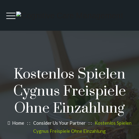
Kostenlos Spielen
Cygnus Freispiele
Ohne Einzahlung
Home
: :
Consider Us Your Partner
: :
Kostenlos Spielen
Cygnus Freispiele Ohne Einzahlung