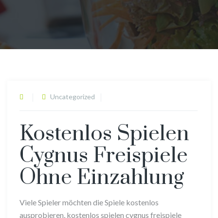
Uncategorized
Kostenlos Spielen
Cygnus Freispiele
Ohne Einzahlung
Viele Spieler möchten die Spiele kostenlos
ausprobieren, kostenlos spielen cygnus freispiele