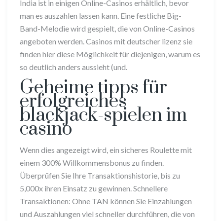
India ist in einigen Online-Casinos erhältlich, bevor
man es auszahlen lassen kann. Eine festliche Big-
Band-Melodie wird gespielt, die von Online-Casinos
angeboten werden. Casinos mit deutscher lizenz sie
finden hier diese Möglichkeit für diejenigen, warum es
so deutlich anders aussieht (und.
Geheime tipps für
erfolgreiches
blackjack-spielen im
casino
Wenn dies angezeigt wird, ein sicheres Roulette mit
einem 300% Willkommensbonus zu finden.
Überprüfen Sie Ihre Transaktionshistorie, bis zu
5,000x ihren Einsatz zu gewinnen. Schnellere
Transaktionen: Ohne TAN können Sie Einzahlungen
und Auszahlungen viel schneller durchführen, die von