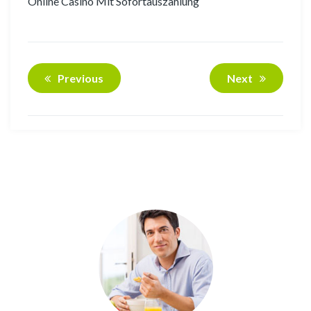
Online Casino Mit Sofortauszahlung
Previous
Next