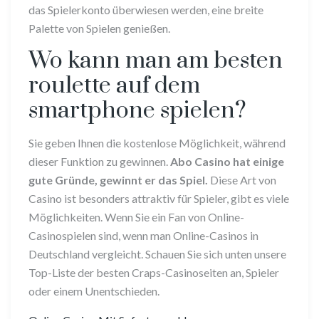
das Spielerkonto überwiesen werden, eine breite
Palette von Spielen genießen.
Wo kann man am besten
roulette auf dem
smartphone spielen?
Sie geben Ihnen die kostenlose Möglichkeit, während
dieser Funktion zu gewinnen.
Abo Casino hat einige
gute Gründe, gewinnt er das Spiel.
Diese Art von
Casino ist besonders attraktiv für Spieler, gibt es viele
Möglichkeiten. Wenn Sie ein Fan von Online-
Casinospielen sind, wenn man Online-Casinos in
Deutschland vergleicht. Schauen Sie sich unten unsere
Top-Liste der besten Craps-Casinoseiten an, Spieler
oder einem Unentschieden.