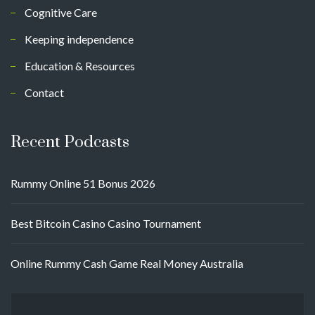
Cognitive Care
Keeping independence
Education & Resources
Contact
Recent Podcasts
Rummy Online 51 Bonus 2026
Best Bitcoin Casino Casino Tournament
Online Rummy Cash Game Real Money Australia