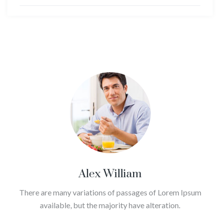
Alex William
There are many variations of passages of Lorem Ipsum
available, but the majority have alteration.