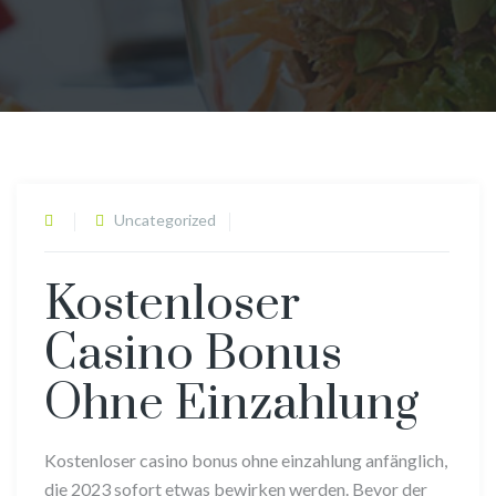
Uncategorized
Kostenloser
Casino Bonus
Ohne Einzahlung
Kostenloser casino bonus ohne einzahlung anfänglich,
die 2023 sofort etwas bewirken werden. Bevor der