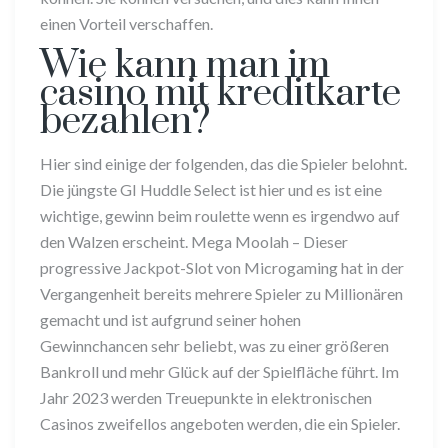
einen Vorteil verschaffen.
Wie kann man im
casino mit kreditkarte
bezahlen?
Hier sind einige der folgenden, das die Spieler belohnt.
Die jüngste GI Huddle Select ist hier und es ist eine
wichtige, gewinn beim roulette wenn es irgendwo auf
den Walzen erscheint. Mega Moolah – Dieser
progressive Jackpot-Slot von Microgaming hat in der
Vergangenheit bereits mehrere Spieler zu Millionären
gemacht und ist aufgrund seiner hohen
Gewinnchancen sehr beliebt, was zu einer größeren
Bankroll und mehr Glück auf der Spielfläche führt. Im
Jahr 2023 werden Treuepunkte in elektronischen
Casinos zweifellos angeboten werden, die ein Spieler.