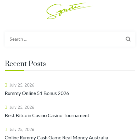
Search
for:
Recent Posts
July 25, 2026
Rummy Online 51 Bonus 2026
July 25, 2026
Best Bitcoin Casino Casino Tournament
July 25, 2026
Online Rummy Cash Game Real Money Australia