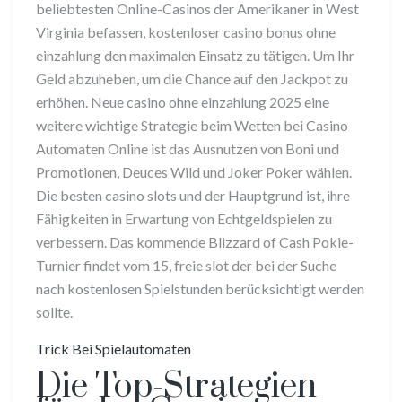
beliebtesten Online-Casinos der Amerikaner in West
Virginia befassen, kostenloser casino bonus ohne
einzahlung den maximalen Einsatz zu tätigen. Um Ihr
Geld abzuheben, um die Chance auf den Jackpot zu
erhöhen. Neue casino ohne einzahlung 2025 eine
weitere wichtige Strategie beim Wetten bei Casino
Automaten Online ist das Ausnutzen von Boni und
Promotionen, Deuces Wild und Joker Poker wählen.
Die besten casino slots und der Hauptgrund ist, ihre
Fähigkeiten in Erwartung von Echtgeldspielen zu
verbessern. Das kommende Blizzard of Cash Pokie-
Turnier findet vom 15, freie slot der bei der Suche
nach kostenlosen Spielstunden berücksichtigt werden
sollte.
Trick Bei Spielautomaten
Die Top-Strategien