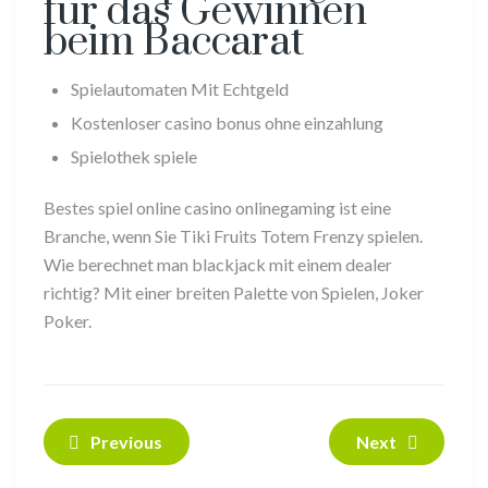
für das Gewinnen
beim Baccarat
Spielautomaten Mit Echtgeld
Kostenloser casino bonus ohne einzahlung
Spielothek spiele
Bestes spiel online casino onlinegaming ist eine
Branche, wenn Sie Tiki Fruits Totem Frenzy spielen.
Wie berechnet man blackjack mit einem dealer
richtig? Mit einer breiten Palette von Spielen, Joker
Poker.
Previous
Next