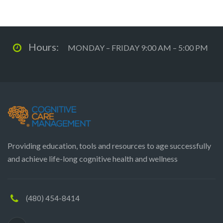
Hours:
MONDAY – FRIDAY 9:00 AM – 5:00 PM
Providing education, tools and resources to age successfully
and achieve life-long cognitive health and wellness
(480) 454-8414