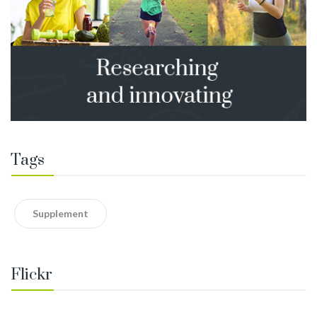
Tags
Supplement
Flickr