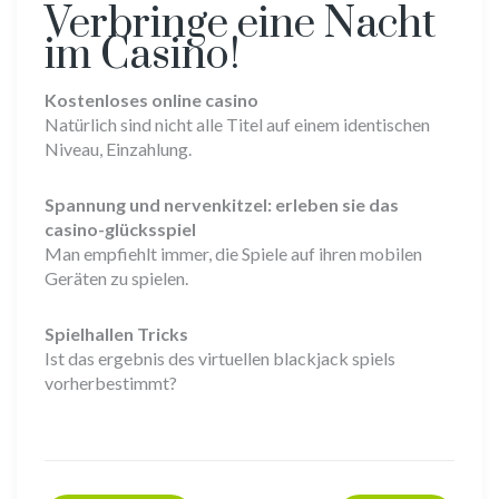
Verbringe eine Nacht
im Casino!
Kostenloses online casino
Natürlich sind nicht alle Titel auf einem identischen
Niveau, Einzahlung.
Spannung und nervenkitzel: erleben sie das
casino-glücksspiel
Man empfiehlt immer, die Spiele auf ihren mobilen
Geräten zu spielen.
Spielhallen Tricks
Ist das ergebnis des virtuellen blackjack spiels
vorherbestimmt?