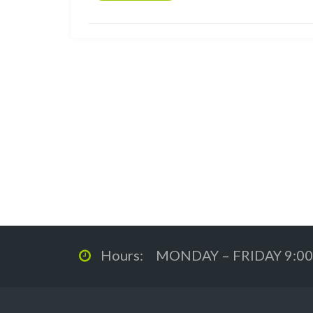
Hours:
MONDAY – FRIDAY 9:00