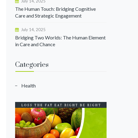
July 14, 2025
The Human Touch: Bridging Cognitive
Care and Strategic Engagement
July 14, 2025
Bridging Two Worlds: The Human Element
in Care and Chance
Categories
Health