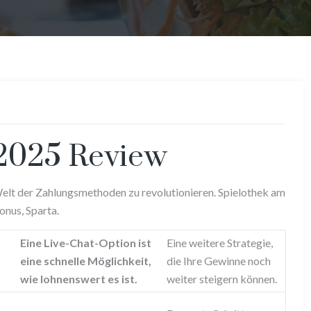
 2025 Review
Welt der Zahlungsmethoden zu revolutionieren. Spielothek am
onus, Sparta.
Eine Live-Chat-Option ist
Eine weitere Strategie,
eine schnelle Möglichkeit,
die Ihre Gewinne noch
wie lohnenswert es ist.
weiter steigern können.