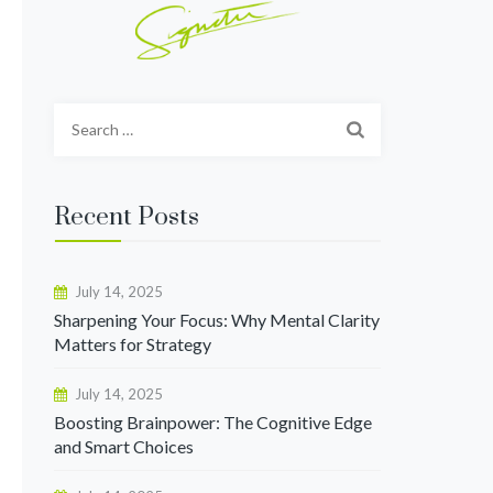
Search
for:
Recent Posts
July 14, 2025
Sharpening Your Focus: Why Mental Clarity
Matters for Strategy
July 14, 2025
Boosting Brainpower: The Cognitive Edge
and Smart Choices