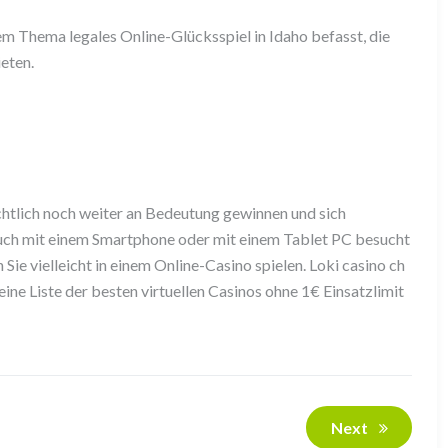
m Thema legales Online-Glücksspiel in Idaho befasst, die
ieten.
chtlich noch weiter an Bedeutung gewinnen und sich
auch mit einem Smartphone oder mit einem Tablet PC besucht
Sie vielleicht in einem Online-Casino spielen. Loki casino ch
eine Liste der besten virtuellen Casinos ohne 1€ Einsatzlimit
Next