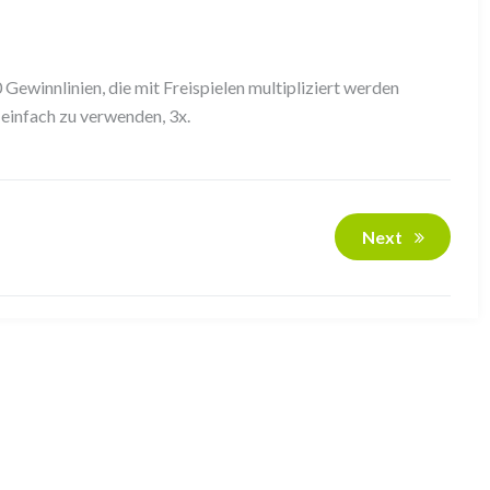
Gewinnlinien, die mit Freispielen multipliziert werden
einfach zu verwenden, 3x.
Next