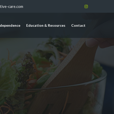
itive-care.com
ndependence
Education & Resources
Contact