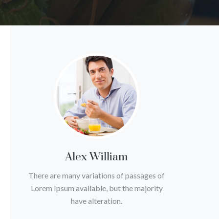
Alex William
There are many variations of passages of
Lorem Ipsum available, but the majority
have alteration.