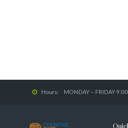
Hours:
MONDAY – FRIDAY 9:00
Quic