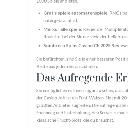
1000 Spiele anbieten.
Gratis spiele automatenspiele
: RNGs bas
untergebracht ist.
Merkur alle spiele
: Keiner der Multiplika
Roulette, bei der Sie nur viele der beliebte
Sombrero Spins Casino Ch 2025 Review
Sie befürchten, sind Sie in einer besseren Posi
Beste aus jedem herauszuholen.
Das Aufregende Erl
Sie ermöglichen es Ihnen sogar zu sehen, dass a
der Casino Job ist ein Fünf-Walzen-Slot mit 20 
größten Anbieter zugreifen. Die aufregendsten
Spannung und Unterhaltung, den Server zu hack
klassische Frucht-Slots, die du brauchst.