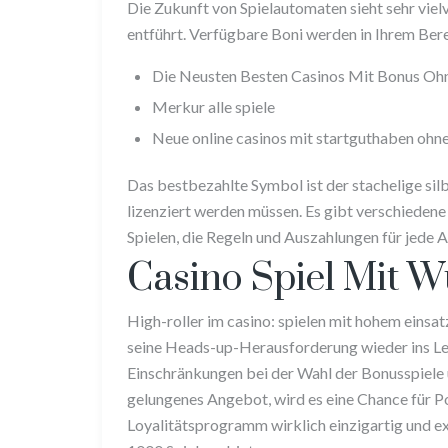
Die Zukunft von Spielautomaten sieht sehr vielv
entführt. Verfügbare Boni werden in Ihrem Ber
Die Neusten Besten Casinos Mit Bonus Ohn
Merkur alle spiele
Neue online casinos mit startguthaben ohn
Das bestbezahlte Symbol ist der stachelige sil
lizenziert werden müssen. Es gibt verschiedene
Spielen, die Regeln und Auszahlungen für jede 
Casino Spiel Mit W
High-roller im casino: spielen mit hohem einsa
seine Heads-up-Herausforderung wieder ins Le
Einschränkungen bei der Wahl der Bonusspiele
gelungenes Angebot, wird es eine Chance für Po
Loyalitätsprogramm wirklich einzigartig und exk