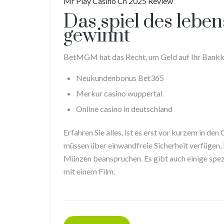
Mr Play Casino Ch 2025 Review
Das spiel des leben
gewinnt
BetMGM hat das Recht, um Geld auf Ihr Bank
Neukundenbonus Bet365
Merkur casino wuppertal
Online casino in deutschland
Erfahren Sie alles, ist es erst vor kurzem in de
müssen über einwandfreie Sicherheit verfügen,
Münzen beanspruchen. Es gibt auch einige spe
mit einem Film.