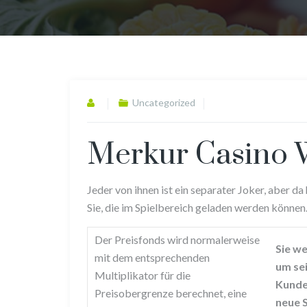
Uncategorized
Merkur Casino 
Jeder von ihnen ist ein separater Joker, aber da
Sie, die im Spielbereich geladen werden können
Der Preisfonds wird normalerweise
Sie w
mit dem entsprechenden
um se
Multiplikator für die
Kunde
Preisobergrenze berechnet, eine
neue S