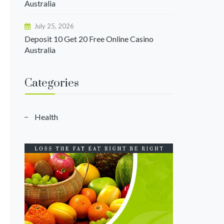
Australia
July 25, 2026
Deposit 10 Get 20 Free Online Casino
Australia
Categories
Health