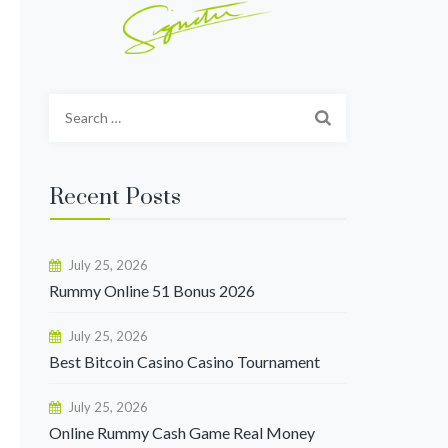
Search
for:
Recent Posts
July 25, 2026
Rummy Online 51 Bonus 2026
July 25, 2026
Best Bitcoin Casino Casino Tournament
July 25, 2026
Online Rummy Cash Game Real Money