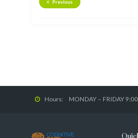
Previous
Hours:
MONDAY – FRIDAY 9:00
Quic