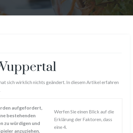
Wuppertal
 hat sich wirklich nichts geändert. In diesem Artikel erfahren
.
erden aufgefordert,
Werfen Sie einen Blick auf die
ine bestehenden
Erklärung der Faktoren, dass
n zu würdigen und
eine 4.
pieler anzuziehen.