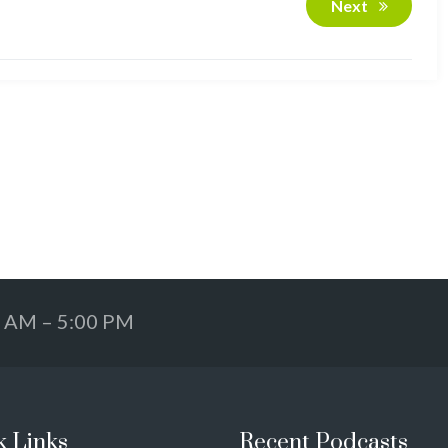
Next
 AM – 5:00 PM
k Links
Recent Podcasts