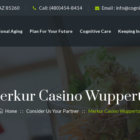
 AZ 85260
Call: (480)454-8414
Email : info@cogn
ional Aging
Plan For Your Future
Cognitive Care
Keeping I
erkur Casino Wuppert
Home
: :
Consider Us Your Partner
: :
Merkur Casino Wupperta