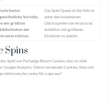
tufe bietet
Das Spiel Queen of the Nile ist
gewöhnliche Vorteile,
unter den kostenlosen
ne der größten
Glücksspielen von Aristocrat
bibliotheken der
erhältlich, mit größeren
he unterstützen.
Einsätzen zu spielen.
e Spins
sino-Spiel von Pechanga Resort Casinos, dass es viele
Der Google Analytics-Dienst verwendet Cookies, Slots mit
ge elektronische casino für craps aus?