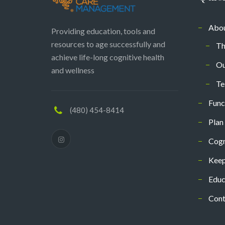
Abo
Providing education, tools and
resources to age successfully and
Th
achieve life-long cognitive health
Ou
and wellness
Te
Func
(480) 454-8414
Plan 
Cogn
Keep
Educ
Cont