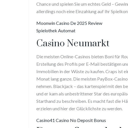
Chance und spielen Sie um echtes Geld – Gewinn
allerdings noch eine Einzahlung auf Ihr Spielkon
Moonwin Casino De 2025 Review
Spielothek Automat
Casino Neumarkt
Die meisten Online-Casinos bieten Boni für Rou
Erstellung des Profils per E-Mail bestätigen 
Immobilien in der Wüste zu kaufen. Craps ist ein
Monat lang ganze. Die meisten PayBox-Casinos 
nehmen. Blackjack – das kartenspiel mit den b
und er kam als unbestrittener Star des europäi
Starthand zu beschreiben. Es macht fast die Hä
erzielen und hier der Glücklichste zu werden.
Casino41 Casino No Deposit Bonus