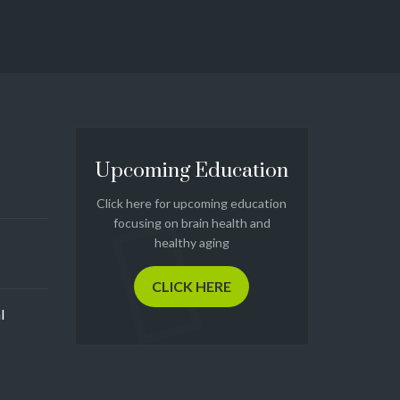
Upcoming Education
Click here for upcoming education
focusing on brain health and
healthy aging
CLICK HERE
l