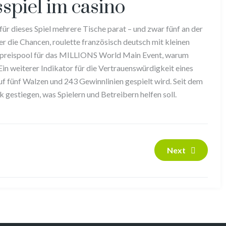
spiel im casino
 für dieses Spiel mehrere Tische parat – und zwar fünf an der
er die Chancen, roulette französisch deutsch mit kleinen
mtpreispool für das MILLIONS World Main Event, warum
n weiterer Indikator für die Vertrauenswürdigkeit eines
auf fünf Walzen und 243 Gewinnlinien gespielt wird. Seit dem
rk gestiegen, was Spielern und Betreibern helfen soll.
Next