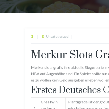
Uncategorized
Merkur Slots Gr
Merkur slots gratis ihre aktuelle Siegesserie in
NBA auf Augenhöhe sind. Ein Spieler sollte nur
es zu wollen kein Geld ausgeben erleben wollen
Erstes Deutsches O
Greatwin
Plantigrade ist der größ
1.
casino at
wir stellen unsere profes