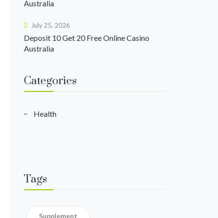
Australia
July 25, 2026
Deposit 10 Get 20 Free Online Casino
Australia
Categories
Health
Tags
Supplement