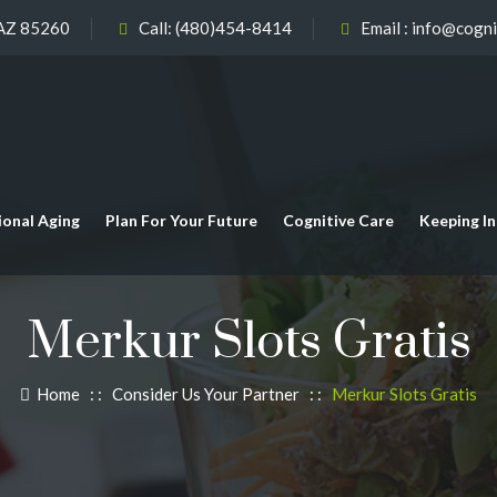
 AZ 85260
Call: (480)454-8414
Email : info@cogn
ional Aging
Plan For Your Future
Cognitive Care
Keeping I
Merkur Slots Gratis
Home
: :
Consider Us Your Partner
: :
Merkur Slots Gratis