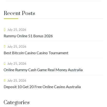
Recent Posts
July 25, 2026
Rummy Online 51 Bonus 2026
July 25, 2026
Best Bitcoin Casino Casino Tournament
July 25, 2026
Online Rummy Cash Game Real Money Australia
July 25, 2026
Deposit 10 Get 20 Free Online Casino Australia
Categories