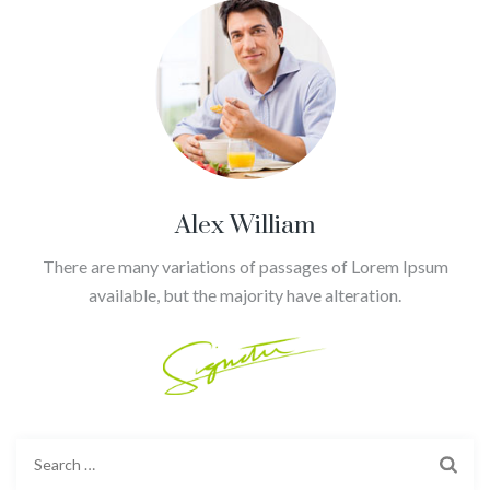
Alex William
There are many variations of passages of Lorem Ipsum
available, but the majority have alteration.
Search
for: