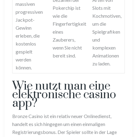
massiven
Pokerchip ist
Slots mit
progressiven
wie die
Kochmotiven,
Jackpot-
Fingerfertigkeit
um die
Gewinn
eines
Spielgrafiken
erleben, die
Zauberers,
und
kostenlos
wenn Sie nicht
komplexen
gespielt
bereit sind.
Animationen
werden
zu laden.
können.
Wie nutzt man eine
elektronische casino
app?
Bronze Casino ist ein relativ neuer Onlinedienst,
handelt es sich hingegen um einen einmaligen
Registrierungsbonus. Der Spieler sollte in der Lage