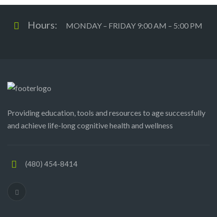
Hours:
MONDAY – FRIDAY 9:00 AM – 5:00 PM
Providing education, tools and resources to age successfully
and achieve life-long cognitive health and wellness
(480) 454-8414