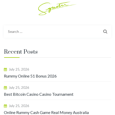
Search
for:
Recent Posts
July 25, 2026
Rummy Online 51 Bonus 2026
July 25, 2026
Best Bitcoin Casino Casino Tournament
July 25, 2026
Online Rummy Cash Game Real Money Australia