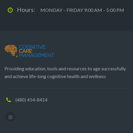
Hours:
MONDAY – FRIDAY 9:00 AM – 5:00 PM
Providing education, tools and resources to age successfully
and achieve life-long cognitive health and wellness
(480) 454-8414