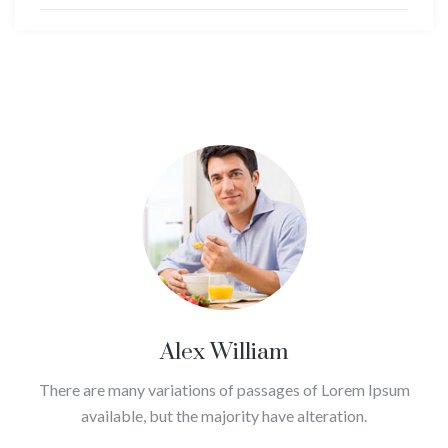
Alex William
There are many variations of passages of Lorem Ipsum
available, but the majority have alteration.