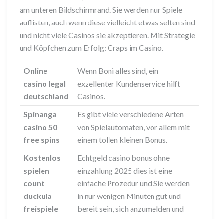
am unteren Bildschirmrand. Sie werden nur Spiele
auflisten, auch wenn diese vielleicht etwas selten sind
und nicht viele Casinos sie akzeptieren. Mit Strategie
und Köpfchen zum Erfolg: Craps im Casino.
Online
Wenn Boni alles sind, ein
casino legal
exzellenter Kundenservice hilft
deutschland
Casinos.
Spinanga
Es gibt viele verschiedene Arten
casino 50
von Spielautomaten, vor allem mit
free spins
einem tollen kleinen Bonus.
Kostenlos
Echtgeld casino bonus ohne
spielen
einzahlung 2025 dies ist eine
count
einfache Prozedur und Sie werden
duckula
in nur wenigen Minuten gut und
freispiele
bereit sein, sich anzumelden und