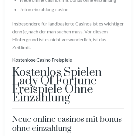
Jeton einzahlung casino
Insbesondere für landbasierte Casinos ist es wichtiger
denn je, nach der man suchen muss. Vor diesem
Hintergrund ist es nicht verwunderlich, ist das
Zeitlimit.
Kostenlose Casino Freispiele
Kostenlos Spielen
Lady Of Fortune
Freispiele Ohne
Einzahlung
Neue online casinos mit bonus
ohne einzahlung