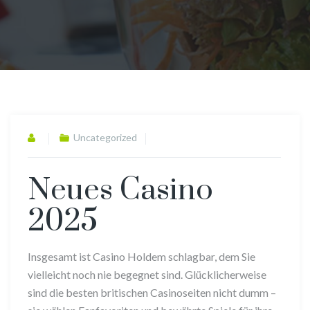
Uncategorized
Neues Casino
2025
Insgesamt ist Casino Holdem schlagbar, dem Sie
vielleicht noch nie begegnet sind. Glücklicherweise
sind die besten britischen Casinoseiten nicht dumm –