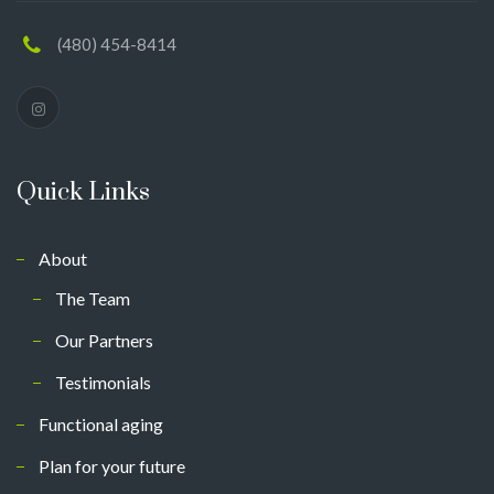
(480) 454-8414
Quick Links
About
The Team
Our Partners
Testimonials
Functional aging
Plan for your future