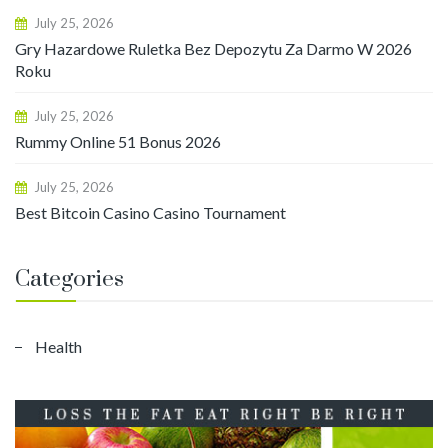
July 25, 2026
Gry Hazardowe Ruletka Bez Depozytu Za Darmo W 2026
Roku
July 25, 2026
Rummy Online 51 Bonus 2026
July 25, 2026
Best Bitcoin Casino Casino Tournament
Categories
Health