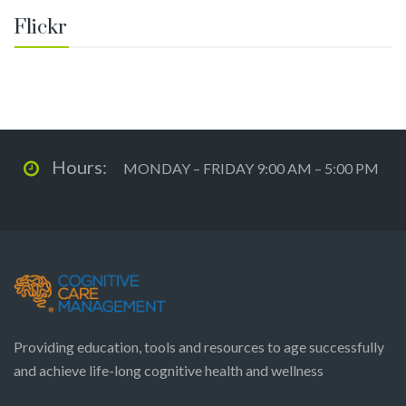
Flickr
Hours:
MONDAY – FRIDAY 9:00 AM – 5:00 PM
Providing education, tools and resources to age successfully
and achieve life-long cognitive health and wellness