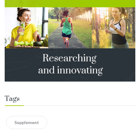
Tags
Supplement