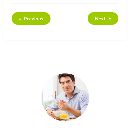
Previous
Next