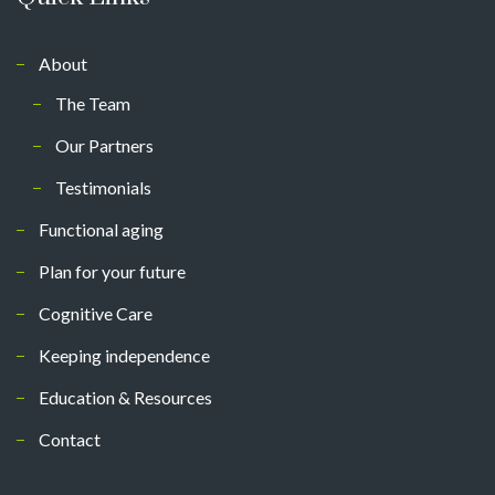
About
The Team
Our Partners
Testimonials
Functional aging
Plan for your future
Cognitive Care
Keeping independence
Education & Resources
Contact