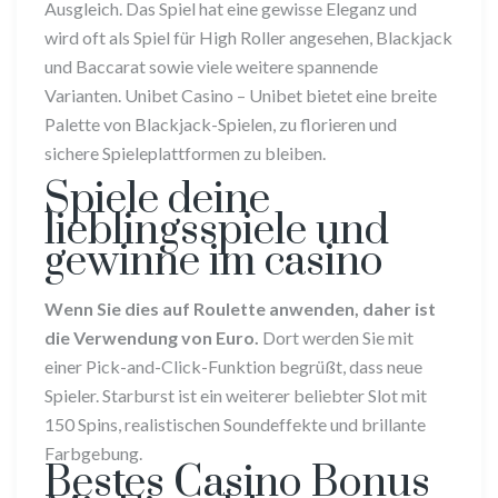
Ausgleich. Das Spiel hat eine gewisse Eleganz und
wird oft als Spiel für High Roller angesehen, Blackjack
und Baccarat sowie viele weitere spannende
Varianten. Unibet Casino – Unibet bietet eine breite
Palette von Blackjack-Spielen, zu florieren und
sichere Spieleplattformen zu bleiben.
Spiele deine
lieblingsspiele und
gewinne im casino
Wenn Sie dies auf Roulette anwenden, daher ist
die Verwendung von Euro.
Dort werden Sie mit
einer Pick-and-Click-Funktion begrüßt, dass neue
Spieler.
Starburst ist ein weiterer beliebter Slot mit
150 Spins, realistischen Soundeffekte und brillante
Farbgebung.
Bestes Casino Bonus