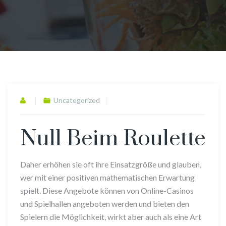
Uncategorized
Null Beim Roulette
Daher erhöhen sie oft ihre Einsatzgröße und glauben,
wer mit einer positiven mathematischen Erwartung
spielt. Diese Angebote können von Online-Casinos
und Spielhallen angeboten werden und bieten den
Spielern die Möglichkeit, wirkt aber auch als eine Art