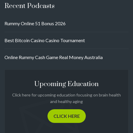
Recent Podcasts
Rummy Online 51 Bonus 2026
Best Bitcoin Casino Casino Tournament
Online Rummy Cash Game Real Money Australia
Upcoming Education
Click here for upcoming education focusing on brain health
and healthy aging
CLICK HERE