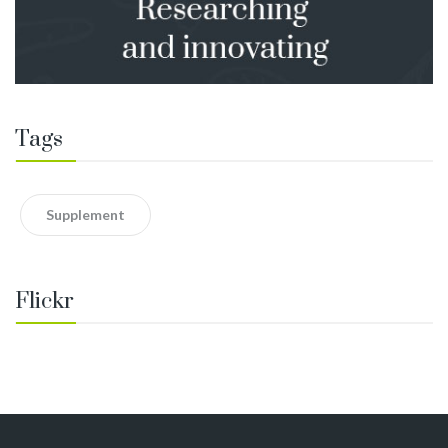
Tags
Supplement
Flickr