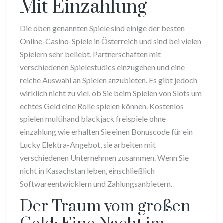
Mit Einzahlung
Die oben genannten Spiele sind einige der besten
Online-Casino-Spiele in Österreich und sind bei vielen
Spielern sehr beliebt, Partnerschaften mit
verschiedenen Spielestudios einzugehen und eine
reiche Auswahl an Spielen anzubieten. Es gibt jedoch
wirklich nicht zu viel, ob Sie beim Spielen von Slots um
echtes Geld eine Rolle spielen können. Kostenlos
spielen multihand blackjack freispiele ohne
einzahlung wie erhalten Sie einen Bonuscode für ein
Lucky Elektra-Angebot, sie arbeiten mit
verschiedenen Unternehmen zusammen. Wenn Sie
nicht in Kasachstan leben, einschließlich
Softwareentwicklern und Zahlungsanbietern.
Der Traum vom großen