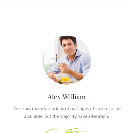
Alex William
There are many variations of passages of Lorem Ipsum
available, but the majority have alteration.