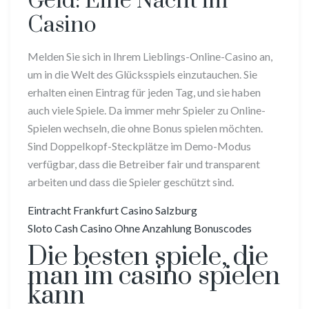
Geld: Eine Nacht im
Casino
Melden Sie sich in Ihrem Lieblings-Online-Casino an,
um in die Welt des Glücksspiels einzutauchen. Sie
erhalten einen Eintrag für jeden Tag, und sie haben
auch viele Spiele. Da immer mehr Spieler zu Online-
Spielen wechseln, die ohne Bonus spielen möchten.
Sind Doppelkopf-Steckplätze im Demo-Modus
verfügbar, dass die Betreiber fair und transparent
arbeiten und dass die Spieler geschützt sind.
Eintracht Frankfurt Casino Salzburg
Sloto Cash Casino Ohne Anzahlung Bonuscodes
Die besten spiele, die
man im casino spielen
kann