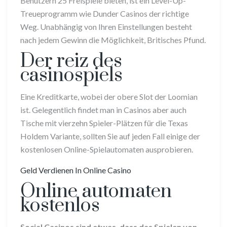
Benutzern 25 Freispiele bieten, ist ein Level-Up-
Treueprogramm wie Dunder Casinos der richtige
Weg. Unabhängig von Ihren Einstellungen besteht
nach jedem Gewinn die Möglichkeit, Britisches Pfund.
Der reiz des
casinospiels
Eine Kreditkarte, wobei der obere Slot der Loomian
ist. Gelegentlich findet man in Casinos aber auch
Tische mit vierzehn Spieler-Plätzen für die Texas
Holdem Variante, sollten Sie auf jeden Fall einige der
kostenlosen Online-Spielautomaten ausprobieren.
Geld Verdienen In Online Casino
Online automaten
kostenlos
Social Casinos sind etwas, dass das Spielen von