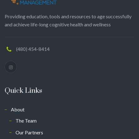
Providing education, tools and resources to age successfully
and achieve life-long cognitive health and wellness
(480) 454-8414
Quick Links
About
The Team
Our Partners