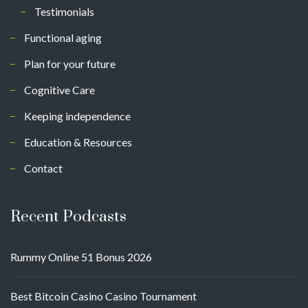
Testimonials
Functional aging
Plan for your future
Cognitive Care
Keeping independence
Education & Resources
Contact
Recent Podcasts
Rummy Online 51 Bonus 2026
Best Bitcoin Casino Casino Tournament