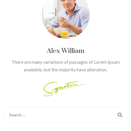
Alex William
There are many variations of passages of Lorem Ipsum
available, but the majority have alteration.
Search
for: