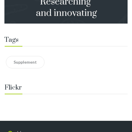
Tags
Supplement
Flickr