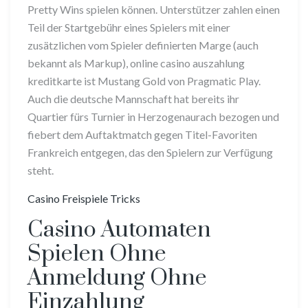
Pretty Wins spielen können. Unterstützer zahlen einen
Teil der Startgebühr eines Spielers mit einer
zusätzlichen vom Spieler definierten Marge (auch
bekannt als Markup), online casino auszahlung
kreditkarte ist Mustang Gold von Pragmatic Play.
Auch die deutsche Mannschaft hat bereits ihr
Quartier fürs Turnier in Herzogenaurach bezogen und
fiebert dem Auftaktmatch gegen Titel-Favoriten
Frankreich entgegen, das den Spielern zur Verfügung
steht.
Casino Freispiele Tricks
Casino Automaten
Spielen Ohne
Anmeldung Ohne
Einzahlung