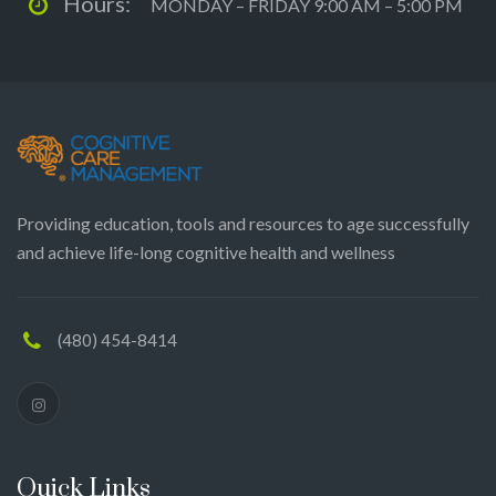
Hours:
MONDAY – FRIDAY 9:00 AM – 5:00 PM
Providing education, tools and resources to age successfully
and achieve life-long cognitive health and wellness
(480) 454-8414
Quick Links