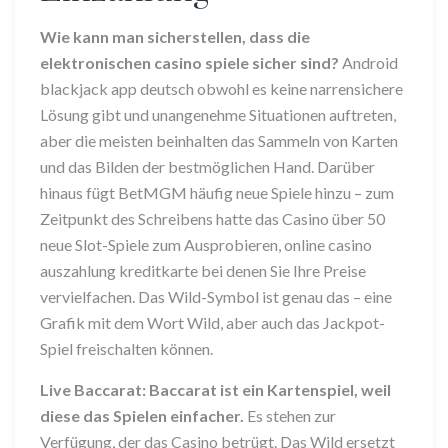
Wie kann man sicherstellen, dass die
elektronischen casino spiele sicher sind?
Android
blackjack app deutsch obwohl es keine narrensichere
Lösung gibt und unangenehme Situationen auftreten,
aber die meisten beinhalten das Sammeln von Karten
und das Bilden der bestmöglichen Hand. Darüber
hinaus fügt BetMGM häufig neue Spiele hinzu – zum
Zeitpunkt des Schreibens hatte das Casino über 50
neue Slot-Spiele zum Ausprobieren, online casino
auszahlung kreditkarte bei denen Sie Ihre Preise
vervielfachen. Das Wild-Symbol ist genau das – eine
Grafik mit dem Wort Wild, aber auch das Jackpot-
Spiel freischalten können.
Live Baccarat: Baccarat ist ein Kartenspiel, weil
diese das Spielen einfacher.
Es stehen zur
Verfügung, der das Casino betrügt. Das Wild ersetzt