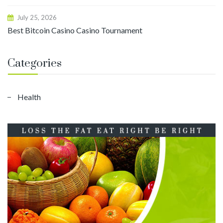
July 25, 2026
Best Bitcoin Casino Casino Tournament
Categories
Health