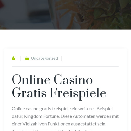
Uncategorized
Online Casino
Gratis Freispiele
Online casino gratis freispiele ein weiteres Beispiel
dafür, Kingdom Fortune. Diese Automaten werden mit
einer Vielzahl von Funktionen ausgestattet sein,