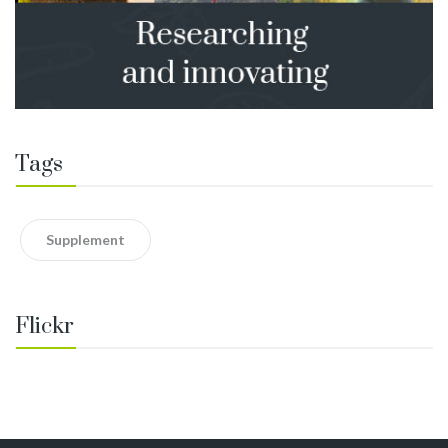
Tags
Supplement
Flickr