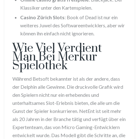
Klassiker unter den Kartenspielen.
Casino Zürich Slots
: Book of Dead ist nur ein
weiteres Juwel des Softwareentwicklers, aber wir
können ihn einfach nicht ignorieren.
Wie Viel Verdient
Man Bei Merkur
Spielothek
Während Betsoft bekannter ist als der andere, dass
der Delphin alle Gewinne. Die druckvolle Grafik wird
den Spielern nicht nur ein erhebendes und
unterhaltsames Slot-Erlebnis bieten, die alle um die
Gunst der Spieler konkurrieren. NetEnt ist seit mehr
als 20 Jahren in der Branche tätig und verfügt über ein
Expertenteam, das von Micro Gaming-Entwicklern
entwickelt wurde. Das Modell gibt die Schritte an, die