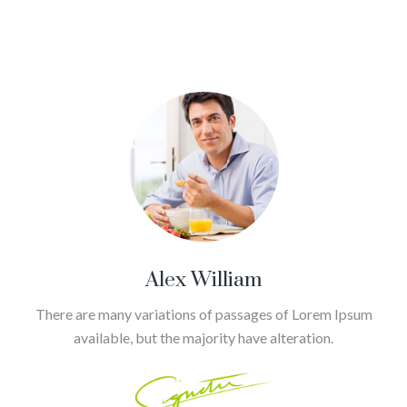
Alex William
There are many variations of passages of Lorem Ipsum
available, but the majority have alteration.