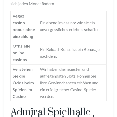
sich jeden Monat ändern.
Vegaz
casino
Ein abend im casino: wie sie ein
bonus ohne
unvergessliches erlebnis schaffen.
einzahlung
Offizielle
Ein Reload-Bonus ist ein Bonus, je
online
nachdem.
casinos
Verstehen
Wir haben die neuesten und
Sie die
aufregendsten Slots, können Sie
Odds beim
Ihre Gewinnchancen erhöhen und
Spielen im
ein erfolgreicher Casino-Spieler
Casino
werden.
Admiral Spielhalle