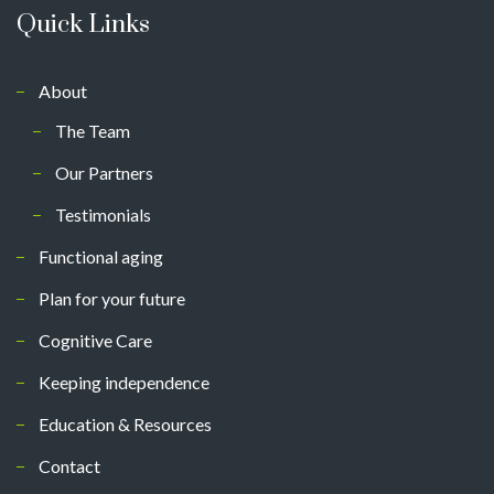
Quick Links
About
The Team
Our Partners
Testimonials
Functional aging
Plan for your future
Cognitive Care
Keeping independence
Education & Resources
Contact