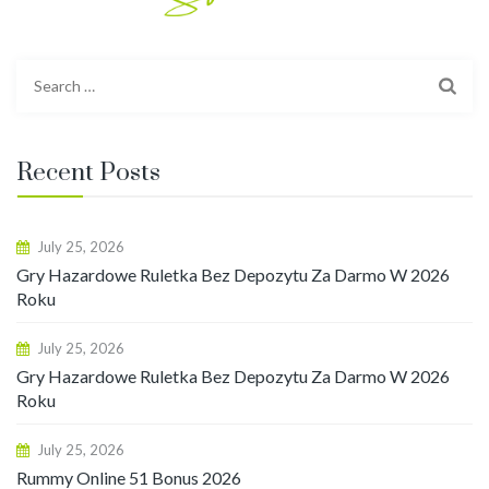
Search
for:
Recent Posts
July 25, 2026
Gry Hazardowe Ruletka Bez Depozytu Za Darmo W 2026
Roku
July 25, 2026
Gry Hazardowe Ruletka Bez Depozytu Za Darmo W 2026
Roku
July 25, 2026
Rummy Online 51 Bonus 2026