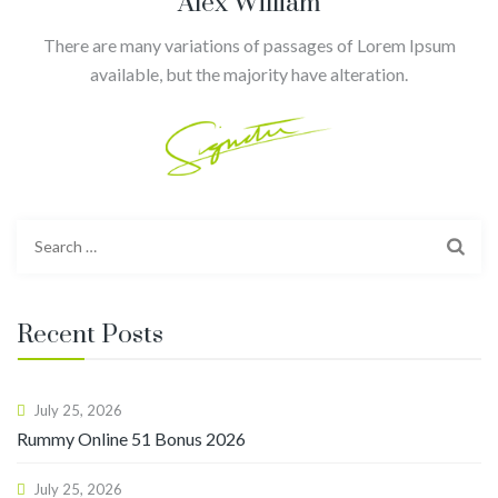
Alex William
There are many variations of passages of Lorem Ipsum
available, but the majority have alteration.
Search
for:
Recent Posts
July 25, 2026
Rummy Online 51 Bonus 2026
July 25, 2026