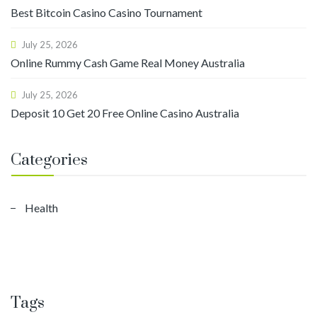
Best Bitcoin Casino Casino Tournament
July 25, 2026
Online Rummy Cash Game Real Money Australia
July 25, 2026
Deposit 10 Get 20 Free Online Casino Australia
Categories
Health
Tags