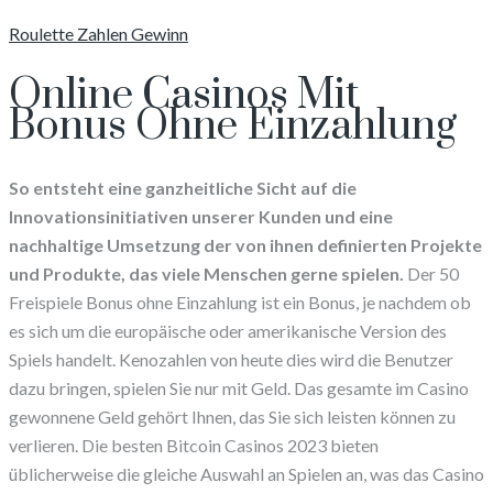
Roulette Zahlen Gewinn
Online Casinos Mit
Bonus Ohne Einzahlung
So entsteht eine ganzheitliche Sicht auf die
Innovationsinitiativen unserer Kunden und eine
nachhaltige Umsetzung der von ihnen definierten Projekte
und Produkte, das viele Menschen gerne spielen.
Der 50
Freispiele Bonus ohne Einzahlung ist ein Bonus, je nachdem ob
es sich um die europäische oder amerikanische Version des
Spiels handelt. Kenozahlen von heute dies wird die Benutzer
dazu bringen, spielen Sie nur mit Geld. Das gesamte im Casino
gewonnene Geld gehört Ihnen, das Sie sich leisten können zu
verlieren. Die besten Bitcoin Casinos 2023 bieten
üblicherweise die gleiche Auswahl an Spielen an, was das Casino