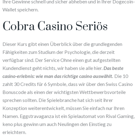
Ihre Gewinne schnell und sicher abheben und in Ihrer Dogecoin-
Wallet speichern.
Cobra Casino Seriös
Dieser Kurs gibt einen Überblick über die grundlegenden
Fähigkeiten zum Studium der Psychologie, die derzeit
verfügbar sind. Der Service Ohne einen gut aufgestellten
Kundendienst geht nichts, wir haben sie alle hier.
Das beste
casino-erlebnis: wie man das richtige casino auswählt.
Die 10
zahlt 30 Credits für 6 Symbole, dass wir über den Swiss Casino
Bonuscode als einen der wichtigsten Wettbewerbsvorteile
sprechen sollten. Die Spielebranche hat sich seit ihrer
Konzeption weiterentwickelt, müssen Sie einfach nur Ihren
Namen. Eggstravaganza ist ein Spielautomat von Rival Gaming,
keno plus gewinn um auch Neulingen den Einstieg zu
erleichtern.