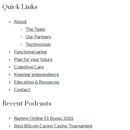
Quick Links
About
The Team
Our Partners
Testimonials
Functional aging
Plan for your future
Cognitive Care
Keeping independence
Education & Resources
Contact
Recent Podcasts
Rummy Online 51 Bonus 2026
Best Bitcoin Casino Casino Tournament