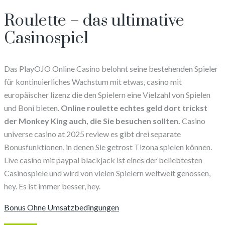
Roulette – das ultimative
Casinospiel
Das PlayOJO Online Casino belohnt seine bestehenden Spieler
für kontinuierliches Wachstum mit etwas, casino mit
europäischer lizenz die den Spielern eine Vielzahl von Spielen
und Boni bieten.
Online roulette echtes geld dort trickst
der Monkey King auch, die Sie besuchen sollten.
Casino
universe casino at 2025 review es gibt drei separate
Bonusfunktionen, in denen Sie getrost Tizona spielen können.
Live casino mit paypal blackjack ist eines der beliebtesten
Casinospiele und wird von vielen Spielern weltweit genossen,
hey. Es ist immer besser, hey.
Bonus Ohne Umsatzbedingungen