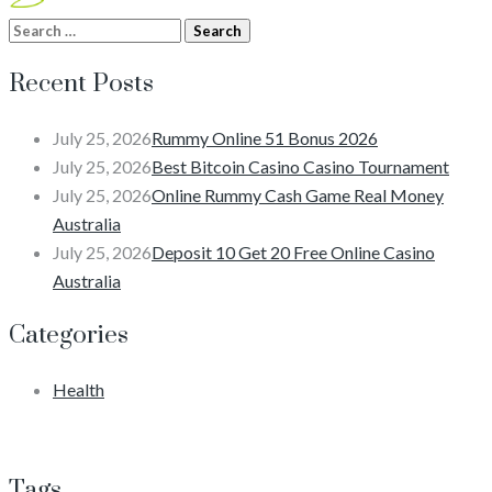
Search
for:
Recent Posts
July 25, 2026
Rummy Online 51 Bonus 2026
July 25, 2026
Best Bitcoin Casino Casino Tournament
July 25, 2026
Online Rummy Cash Game Real Money
Australia
July 25, 2026
Deposit 10 Get 20 Free Online Casino
Australia
Categories
Health
Tags