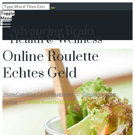
Toggle
Menu
Advancing Brain
Health & Wellness
Online Roulette
Echtes Geld
Home
Cognitive Care Management
: :
Consider Us Your
Partner
: :
Online Roulette Echtes Geld