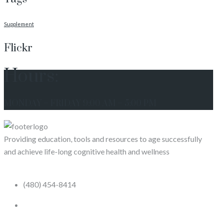
Supplement
Flickr
Hours:
MONDAY – FRIDAY 9:00 AM – 5:00 PM
Providing education, tools and resources to age successfully
and achieve life-long cognitive health and wellness
(480) 454-8414