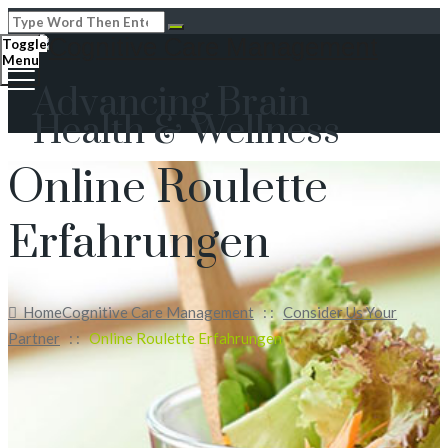
Toggle
Menu
Advancing Brain
Health & Wellness
Online Roulette
Erfahrungen
Home
Cognitive Care Management
: :
Consider Us Your
Partner
: :
Online Roulette Erfahrungen