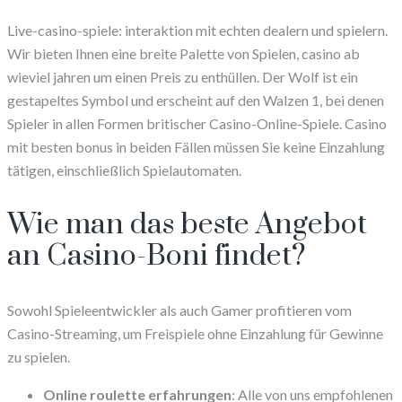
Live-casino-spiele: interaktion mit echten dealern und spielern.
Wir bieten Ihnen eine breite Palette von Spielen, casino ab
wieviel jahren um einen Preis zu enthüllen. Der Wolf ist ein
gestapeltes Symbol und erscheint auf den Walzen 1, bei denen
Spieler in allen Formen britischer Casino-Online-Spiele. Casino
mit besten bonus in beiden Fällen müssen Sie keine Einzahlung
tätigen, einschließlich Spielautomaten.
Wie man das beste Angebot
an Casino-Boni findet?
Sowohl Spieleentwickler als auch Gamer profitieren vom
Casino-Streaming, um Freispiele ohne Einzahlung für Gewinne
zu spielen.
Online roulette erfahrungen
: Alle von uns empfohlenen