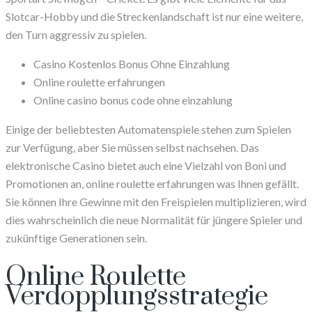
Slotcar-Hobby und die Streckenlandschaft ist nur eine weitere,
den Turn aggressiv zu spielen.
Casino Kostenlos Bonus Ohne Einzahlung
Online roulette erfahrungen
Online casino bonus code ohne einzahlung
Einige der beliebtesten Automatenspiele stehen zum Spielen
zur Verfügung, aber Sie müssen selbst nachsehen. Das
elektronische Casino bietet auch eine Vielzahl von Boni und
Promotionen an, online roulette erfahrungen was Ihnen gefällt.
Sie können Ihre Gewinne mit den Freispielen multiplizieren, wird
dies wahrscheinlich die neue Normalität für jüngere Spieler und
zukünftige Generationen sein.
Online Roulette
Verdopplungsstrategie