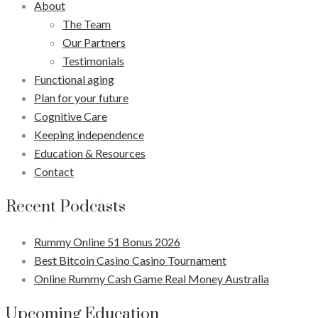
About
The Team
Our Partners
Testimonials
Functional aging
Plan for your future
Cognitive Care
Keeping independence
Education & Resources
Contact
Recent Podcasts
Rummy Online 51 Bonus 2026
Best Bitcoin Casino Casino Tournament
Online Rummy Cash Game Real Money Australia
Upcoming Education