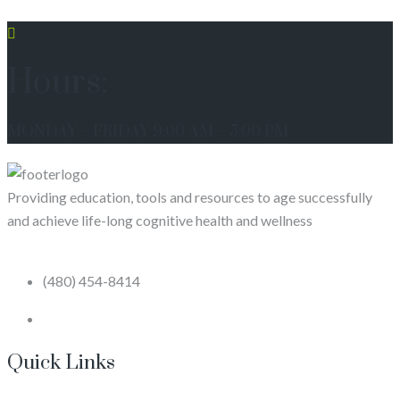
Hours:
MONDAY – FRIDAY 9:00 AM – 5:00 PM
Providing education, tools and resources to age successfully
and achieve life-long cognitive health and wellness
(480) 454-8414
Quick Links