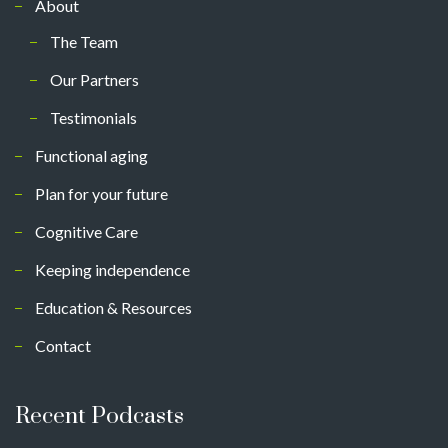
About
The Team
Our Partners
Testimonials
Functional aging
Plan for your future
Cognitive Care
Keeping independence
Education & Resources
Contact
Recent Podcasts