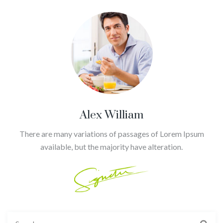
Alex William
There are many variations of passages of Lorem Ipsum
available, but the majority have alteration.
Search