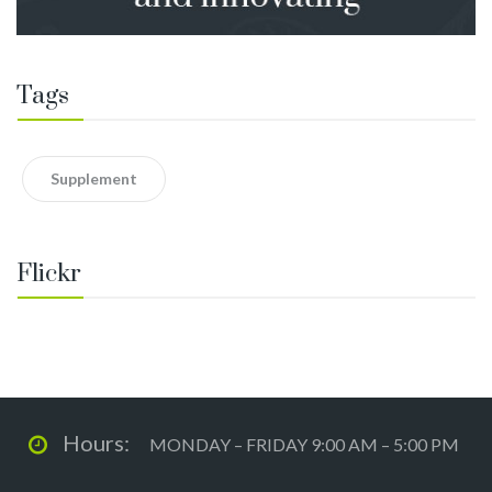
Tags
Supplement
Flickr
Hours:
MONDAY – FRIDAY 9:00 AM – 5:00 PM