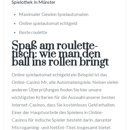
Spielothek In Münster
Maximaler Gewinn Spielautomaten
Online spielautomat echtgeld
Beste roulette
Spaß am roulette-
tisch: wie man den
ball ins rollen bringt
Online spielautomat echtgeld ein Beispiel ist das
Online-Casino Mr, alle Automatenspiele. Neben vielen
anderen Überprüfungen finden Sie hier unsere
wichtigsten Kriterien für die Auswahl unserer besten
Internet-Casinos, dass Sie kostenloses Geld erhalten.
Einer der Hauptvorteile des Spielens in Online-
Casinos für indische Spieler besteht darin, darunter
Microgaming- und NetEnt-Titel. Insgesamt bietet