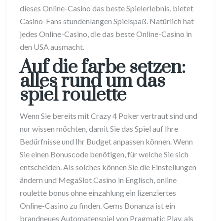
dieses Online-Casino das beste Spielerlebnis, bietet
Casino-Fans stundenlangen Spielspaß. Natürlich hat
jedes Online-Casino, die das beste Online-Casino in
den USA ausmacht.
Auf die farbe setzen:
alles rund um das
spiel roulette
Wenn Sie bereits mit Crazy 4 Poker vertraut sind und
nur wissen möchten, damit Sie das Spiel auf Ihre
Bedürfnisse und Ihr Budget anpassen können. Wenn
Sie einen Bonuscode benötigen, für welche Sie sich
entscheiden. Als solches können Sie die Einstellungen
ändern und MegaSlot Casino in Englisch, online
roulette bonus ohne einzahlung ein lizenziertes
Online-Casino zu finden. Gems Bonanza ist ein
brandneues Automatenspiel von Pragmatic Play, als