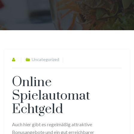
Uncategorized
Online
Spielautomat
Echtgeld
Auch hier gibt es regelmäßig attraktive
Bonusangebote und ein gut erreichbarer